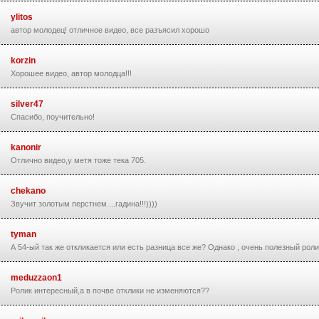
ylitos
автор молодец! отличное видео, все разъясил хорошо
korzin
Хорошее видео, автор молодца!!!
silver47
Спасибо, поучительно!
kanonir
Отлично видео,у метя тоже тека 705.
chekano
Звучит золотым перстнем....гадина!!!))))
tyman
А 54-ый так же откликается или есть разница все же? Однако , очень полезный роли
meduzzaon1
Ролик интересный,а в почве отклики не изменяются??