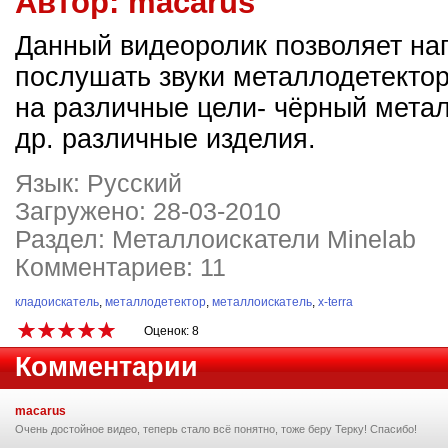
Автор:
macarus
Данный видеоролик позволяет на
послушать звуки металлодетектор
на различные цели- чёрный метал
др. различные изделия.
Язык: Русский
Загружено: 28-03-2010
Раздел: Металлоискатели Minelab
Комментариев: 11
кладоискатель
,
металлодетектор
,
металлоискатель
,
x-terra
Оценок: 8
Комментарии
macarus
Очень достойное видео, теперь стало всё понятно, тоже беру Терку! Спасибо!