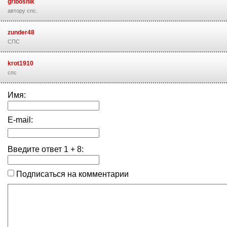
gribosnik
автору спс.
zunder48
СПС
krot1910
спс
Имя:
E-mail:
Введите ответ
1
+
8
:
Подписаться на комментарии