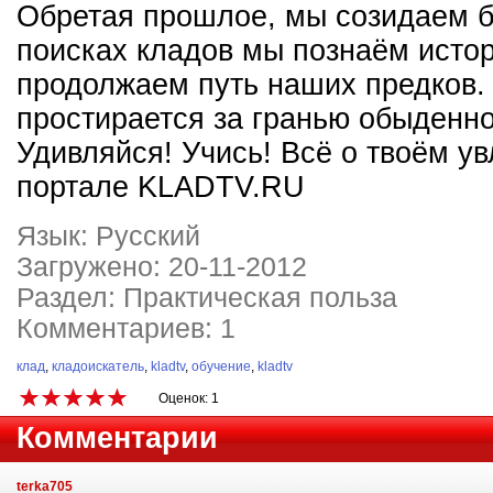
Обретая прошлое, мы созидаем б
поисках кладов мы познаём исто
продолжаем путь наших предков.
простирается за гранью обыденно
Удивляйся! Учись! Всё о твоём у
портале KLADTV.RU
Язык: Русский
Загружено: 20-11-2012
Раздел: Практическая польза
Комментариев: 1
клад
,
кладоискатель
,
kladtv
,
обучение
,
kladtv
Оценок: 1
Комментарии
terka705