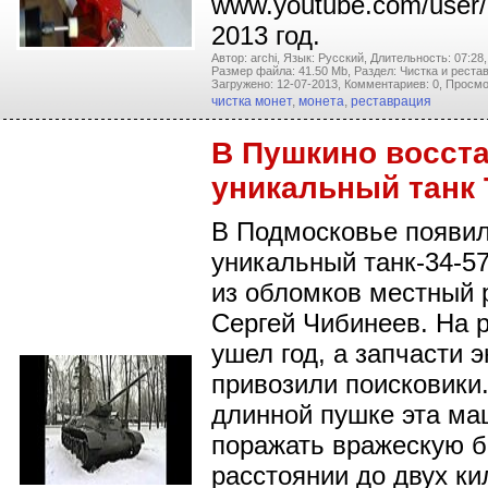
www.youtube.com/user/
2013 год.
Автор: archi,
Язык: Русский,
Длительность: 07:28,
Размер файла: 41.50 Mb,
Раздел: Чистка и реста
Загружено: 12-07-2013,
Комментариев: 0,
Просмо
чистка монет
,
монета
,
реставрация
В Пушкино восст
уникальный танк 
В Подмосковье появи
уникальный танк-34-57
из обломков местный 
Сергей Чибинеев. На 
ушел год, а запчасти 
привозили поисковики
длинной пушке эта ма
поражать вражескую 
расстоянии до двух ки