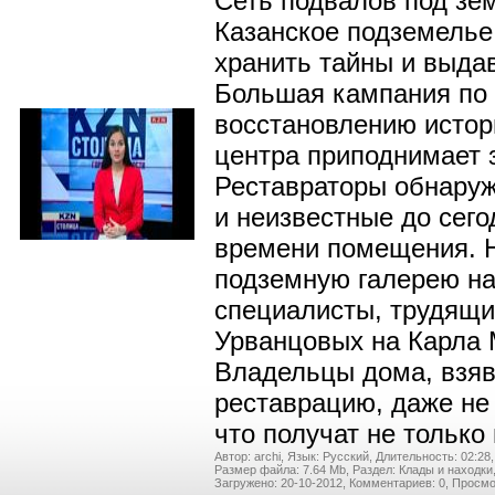
Сеть подвалов под зе
Казанское подземелье
хранить тайны и выдав
Большая кампания по
восстановлению истор
центра приподнимает 
Реставраторы обнару
и неизвестные до сег
времени помещения. 
подземную галерею на
специалисты, трудящи
Урванцовых на Карла 
Владельцы дома, взяв
реставрацию, даже не
что получат не тольк
Автор: archi,
Язык: Русский,
Длительность: 02:28,
Размер файла: 7.64 Mb,
Раздел: Клады и находки
Загружено: 20-10-2012,
Комментариев: 0,
Просмо