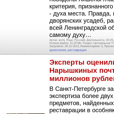
критерия, признанного
- духа места. Правда, 
дворянских усадеб, р
всей Ленинградской об
самому духу…
Автор: archi,
Язык: Русский,
Длительность: 03:29,
Размер файла: 15.20 Mb,
Раздел: Центральное TV
Загружено: 28-12-2013,
Комментариев: 0,
Просмо
археология
,
реставрация
Эксперты оценил
Нарышкиных почт
миллионов рубле
В Санкт-Петербурге з
экспертиза более двух
предметов, найденных
реставрации в особня