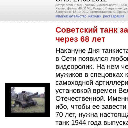
Автор: archi,
Язык: Русский,
Длительность: 16:00,
Размер файла: 49.60 Mb,
Раздел: Клады и находк
Загружено: 12-10-2012,
Комментариев: 0,
Просмо
кладоискательство
,
находки
,
реставрация
Советский танк з
через 68 лет
Накануне Дня танкиста
в Сети появился люб
видеоролик. На нем ч
мужиков в спецовках 
самоходной артиллери
установкой времен Ве
Отечественной. Именно
ибо, чтобы ее завести
70 лет, нужна настоящ
танк 1944 года выпуск