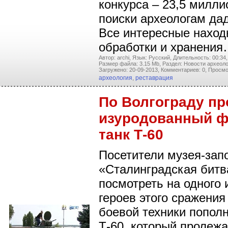
конкурса – 23,5 милли
поиски археологам дад
Все интересные наход
обработки и хранени
Автор: archi,
Язык: Русский,
Длительность: 00:34,
Размер файла: 3.15 Mb,
Раздел: Новости археоло
Загружено: 20-09-2013,
Комментариев: 0,
Просмо
археология
,
реставрация
По Волгограду пр
изуродованный 
танк Т-60
Посетители музея-зап
«Сталинградская битв
посмотреть на одного
героев этого сражени
боевой техники пополн
Т-60, который пролежа