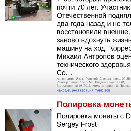
почти 70 лет. Участни
Отечественной поднял
два года назад и не то
восстановили внешне,
заново вдохнуть жизнь
машину на ход. Корре
Михаил Антропов оцен
технического здоровья
Со…
Автор: archi,
Язык: Русский,
Длительность: 02:35,
Размер файла: 15.85 Mb,
Раздел: Видео ВОВ,
Загружено: 10-08-2013,
Комментариев: 0,
Просмо
находки
,
реставрация
,
танк
,
вов
Полировка монет
Полировка монеты c Dr
Sergey Frost