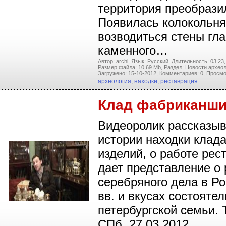
территория преобрази
Появилась колокольня
возводиться стены гла
каменного…
Автор: archi,
Язык: Русский,
Длительность: 03:23,
Размер файла: 10.69 Mb,
Раздел: Новости археол
Загружено: 15-10-2012,
Комментариев: 0,
Просмо
археология
,
находки
,
реставрация
Клад фабриканши
Видеоролик рассказыв
истории находки клад
изделий, о работе рес
дает представление о 
серебряного дела в Ро
вв. и вкусах состояте
петербургской семьи.
СПб, 27.03.2012