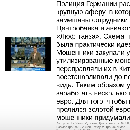
Полиция Германии ра
крупную аферу, в кото
замешаны сотрудники 
Центробанка и авиако
«Люфтганза». Схема 
была практически иде
Мошенники закупали у
утилизированные моне
переправляли их в Кит
восстанавливали до п
вида. Таким образом 
заработать несколько
евро. Для того, чтобы 
пролился золотой евр
мошенники придумал
Автор: archi,
Язык: Русский,
Длительность: 02:58,
Размер файла: 9.23 Mb,
Раздел: Прочее видео,