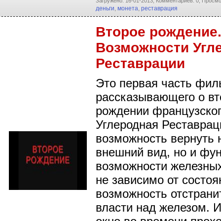
Загружено: 16-01-2013,
Комментариев: 0,
Просмо
деньги
,
монета
,
реставрация
Второе рождение
Возможности Угл
Реставрации
Это первая часть фил
рассказывающего о в
рождении французског
Углеродная Реставрац
возможность вернуть 
внешний вид, но и фу
возможности железных
не зависимо от состоя
возможность отстрани
власти над железом. И