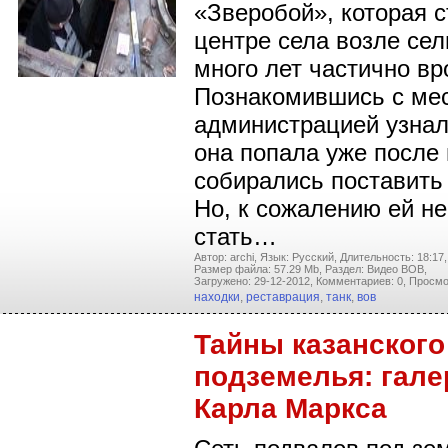
«Зверобой», которая с
центре села возле сел
много лет частично вр
Познакомившись с ме
администрацией узнали
она попала уже после 
собирались поставить 
Но, к сожалению ей н
стать…
Автор: archi,
Язык: Русский,
Длительность: 18:17,
Размер файла: 57.29 Mb,
Раздел: Видео ВОВ,
Загружено: 29-12-2012,
Комментариев: 0,
Просмо
находки
,
реставрация
,
танк
,
вов
Тайны казанского
подземелья: гале
Карла Маркса