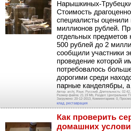
Нарышкиных-Трубецких
Стоимость драгоценно
специалисты оценили 
миллионов рублей. Пр
отдельных предметов 
500 рублей до 2 милли
сообщили участники э
проведение которой и
потребовалось больше
дорогими среди наход
парные канделябры, 
Автор: archi,
Язык: Русский,
Длительность: 02:42,
Размер файла: 21.19 Mb,
Раздел: Центральное TV
Загружено: 20-12-2013,
Комментариев: 0,
Просмо
клад
,
реставрация
Как проверить се
домашних услови