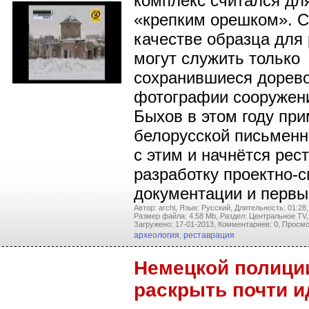
комплекс считался дл
«крепким орешком». С
качестве образца для
могут служить только
сохранившиеся дорев
фотографии сооружени
Быхов в этом году пр
белорусской письменно
с этим и начнётся рес
разработку проектно-
документации и перв
Автор: archi,
Язык: Русский,
Длительность: 01:28,
Размер файла: 4.58 Mb,
Раздел: Центральное TV,
Загружено: 17-01-2013,
Комментариев: 0,
Просмо
археология
,
реставрация
Немецкой полици
раскрыть почти 