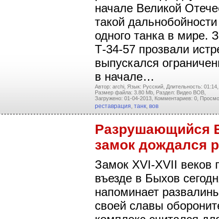
начале Великой Отече
такой дальнобойности
одного танка в мире. З
Т-34-57 прозвали ист
выпускался ограниче
в начале…
Автор: archi,
Язык: Русский,
Длительность: 01:14,
Размер файла: 3.80 Mb,
Раздел: Видео ВОВ,
Загружено: 01-04-2013,
Комментариев: 0,
Просмо
реставрация
,
танк
,
вов
Разрушающийся 
замок дождался 
Замок XVI-XVII веков
въезде в Быхов сегод
напоминает развалины
своей славы оборони