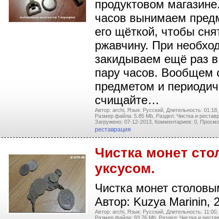
продуктовом магазине.
часов вынимаем предм
его щёткой, чтобы сн
ржавчину. При необхо
закидываем ещё раз в
пару часов. Вообщем 
предметом и периодич
счищайте…
Автор: archi,
Язык: Русский,
Длительность: 01:18,
Размер файла: 5.85 Mb,
Раздел: Чистка и рестав
Загружено: 07-12-2013,
Комментариев: 0,
Просмо
реставрация
Чистка монет ст
уксусом.
Чистка монет столовы
Автор: Kuzya Marinin, 
Автор: archi,
Язык: Русский,
Длительность: 11:00,
Размер файла: 93.76 Mb,
Раздел: Чистка и реста