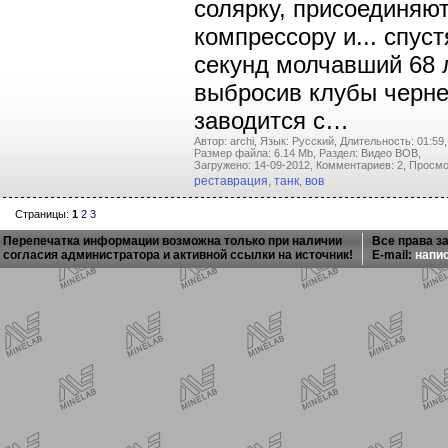
солярку, присоединяют
компрессору и... спус
секунд молчавший 68 л
выбросив клубы черн
заводится с…
Автор: archi,
Язык: Русский,
Длительность: 01:59,
Размер файла: 6.14 Mb,
Раздел: Видео ВОВ,
Загружено: 14-09-2012,
Комментариев: 2,
Просмо
реставрация
,
танк
,
вов
Страницы:
1
2
3
Перепечатка информации возможна только при наличии
Все права з
согласия администратора и активной ссылки на источник!
E-mail:
напи