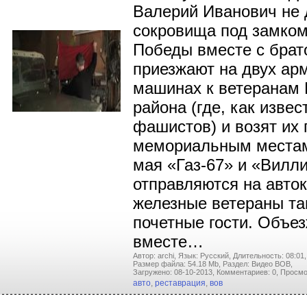
Валерий Иванович не 
сокровища под замком
Победы вместе с брат
приезжают на двух ар
машинах к ветеранам 
района (где, как извес
фашистов) и возят их 
мемориальным местам
мая «Газ-67» и «Вилл
отправляются на авток
железные ветераны та
почетные гости. Объе
вместе…
Автор: archi,
Язык: Русский,
Длительность: 08:01,
Размер файла: 54.18 Mb,
Раздел: Видео ВОВ,
Загружено: 08-10-2013,
Комментариев: 0,
Просмо
авто
,
реставрация
,
вов