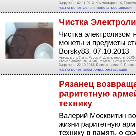
Загружено: 02-11-2013,
Комментариев: 0,
Просмо
чистка монет
,
деньги
,
монета
,
реставрация
Чистка Электрол
Чистка электролизом 
монеты и предметы ст
Borsky83, 07.10.2013
Автор: archi,
Язык: Русский,
Длительность: 06:05,
Размер файла: 36.31 Mb,
Раздел: Чистка и реста
Загружено: 22-10-2013,
Комментариев: 0,
Просмо
чистка монет
,
электролиз
,
реставрация
Рязанец возвраща
раритетную арме
технику
Валерий Москвитин во
жизни раритетную ар
технику в память о фр