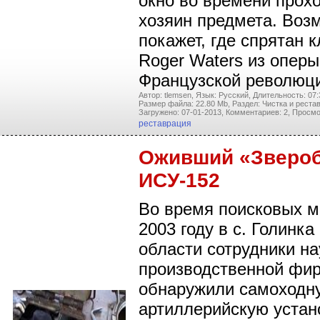
окно во времени прохо
хозяин предмета. Воз
покажет, где спрятан 
Roger Waters из оперы
Французской революц
Автор: tlemsen,
Язык: Русский,
Длительность: 07:
Размер файла: 22.80 Mb,
Раздел: Чистка и реста
Загружено: 07-01-2013,
Комментариев: 2,
Просмо
реставрация
Оживший «Зверо
ИСУ-152
Во время поисковых м
2003 году в с. Голинка
области сотрудники на
производственной фи
обнаружили самоходн
артиллерийскую устан