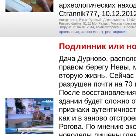
археологических наход
Ctrannik777, 10.12.201
Автор: archi,
Язык: Русский,
Длительность: 14:02,
Размер файла: 51.11 Mb,
Раздел: Чистка и реста
Загружено: 04-01-2014,
Комментариев: 0,
Просмо
археология
,
чистка монет
,
реставрация
Подлинник или н
Дача Дурново, распол
правом берегу Невы, 
вторую жизнь. Сейчас
разрушен почти на 70 
После восстановления
здании будет сложно 
признаки аутентичност
как и в заново отстро
Рогова. По мнению экс
новоделы лишены гла