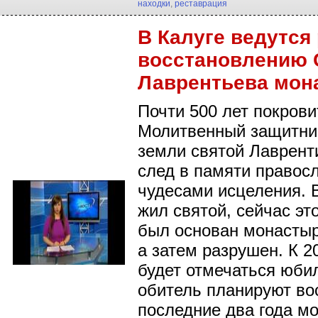
находки
,
реставрация
В Калуге ведутся
восстановлению 
Лаврентьева мон
Почти 500 лет покрови
Молитвенный защитни
земли святой Лаврент
след в памяти правос
чудесами исцеления. В
жил святой, сейчас эт
был основан монастырь
а затем разрушен. К 20
будет отмечаться юбил
обитель планируют во
последние два года м