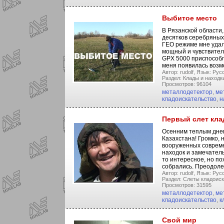
Выбитое место
В Рязанской области,
десятков серебряных
ГЕО режиме мне удало
мощный и чувствител
GPX 5000 приспособл
меня появилась возм
Автор: rudolf,
Язык: Русс
Раздел: Клады и находк
Просмотров: 96104
металлодетектор
,
ме
кладоискательство
,
н
Первый слет кла
Осенним теплым днем
Казахстана! Громко, 
вооруженных совреме
находок и замечатель
то интересное, но по
собрались. Преодоле
Автор: rudolf,
Язык: Русс
Раздел: Слеты кладоиск
Просмотров: 31595
металлодетектор
,
ме
кладоискательство
,
к
Свой мир