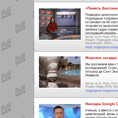
«Память Балтики
Подводно-археологич
Подледные погружени
остановил ни 80-сант
этом месте археологи
гребное судно служил
затонувший корабль –
Автор: archi,
Язык: Русс
Раздел: Подводное клад
Просмотров: 10619
клуб
,
подводное клад
Морские загадки
Мы расскажем вам о 
исследований. О них 
Антуана де Сент-Экз
Роммеля.
Автор: archi,
Язык: Русс
Раздел: Видео ВОВ,
Заг
подводное кладоиска
Находка Google 
Ученые, а вместе с н
цивилизаций, вновь з
сервис Google Ocean.