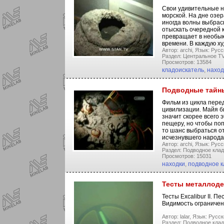
Свои удивительные на
морской. На дне озе
иногда волны выбрасы
отыскать очередной 
превращает в необык
времени. В каждую х
Автор: archi,
Язык: Русс
Раздел: Центральное TV
Просмотров: 13584
кладоискатель
,
наход
Подводные тайны
Фильм из цикла пере
цивилизации. Майя б
значит скорее всего 
пещеру, но чтобы поп
то шанс выбраться о
исчезнувшего народа
Автор: archi,
Язык: Русс
Раздел: Подводное клад
Просмотров: 15031
находки
,
подводное к
Тесты металлодет
Тесты Excalibur II. П
Видимость ограничен
Автор: lalar,
Язык: Русск
Раздел: Подводное клад