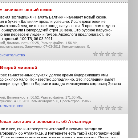
» начинает новый сезон
еская экспедиция «Память Балтики» начинает новый сезон.
я в бухте «Дальняя» прошли успешно. Исследователей не
иметровый лед, ни плохие погодные условия. В прошлом году на
 обнаружили Новгородский струг 18 века. Это русское парусно-
о для перевозки людей и грузов. Археологи предполагают, что
 торговый. 100 ТВ, 06.03.2011
кий,
Длительность: 00:25,
Размер файла: 1.56 Mb,
оискательство,
Загружено: 07-03-2011,
Комментариев: 0,
оискательство
 Второй мировой
трех таинственных случаях, долгое время будораживших умы
до сих пор мало что известно доподлинно. Это: последний вылет
юпери, груз «Джона Барри» и загадка исчезнувших сокровищ Эрвина
кий,
Длительность: 50:52,
Размер файла: 171.66 Mb,
ружено: 04-03-2011,
Комментариев: 0,
Просмотров: 15066
тельство
,
вов
Ocean заставила вспомнить об Атлантиде
ими и все, кто интересуется историей и всякими загадками
аговорили об Атлантиде. В Интернете есть такой картографический
 С его помощью можно виртуально изучать дно океана. После того,