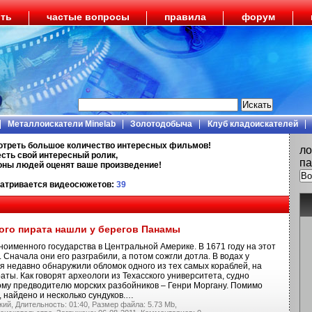
ить
частые вопросы
правила
форум
Металлоискатели Minelab
Золотодобыча
Клуб кладоискателей
отреть большое количество интересных фильмов!
ло
есть свой интересный ролик,
па
ионы людей оценят ваше произведение!
атривается видеосюжетов:
39
ого пирата нашли у берегов Панамы
оименного государства в Центральной Америке. В 1671 году на этот
 Сначала они его разграбили, а потом сожгли дотла. В водах у
я недавно обнаружили обломок одного из тех самых кораблей, на
ты. Как говорят археологи из Техасского университета, судно
му предводителю морских разбойников – Генри Моргану. Помимо
, найдено и несколько сундуков.…
кий,
Длительность: 01:40,
Размер файла: 5.73 Mb,