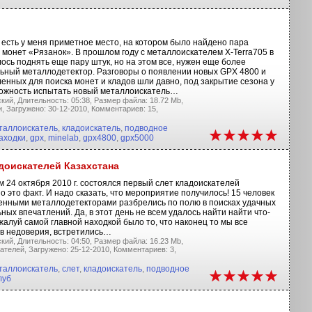
 есть у меня приметное место, на котором было найдено пара
 монет «Рязанок». В прошлом году с металлоискателем X-Terra705 в
сь поднять еще пару штук, но на этом все, нужен еще более
ьный металлодетектор. Разговоры о появлении новых GPX 4800 и
енных для поиска монет и кладов шли давно, под закрытие сезона у
ожность испытать новый металлоискатель…
кий,
Длительность: 05:38,
Размер файла: 18.72 Mb,
и,
Загружено: 30-12-2010,
Комментариев: 15,
таллоискатель
,
кладоискатель
,
подводное
аходки
,
gpx
,
minelab
,
gpx4800
,
gpx5000
доискателей Казахстана
 24 октября 2010 г. состоялся первый слет кладоискателей
но это факт. И надо сказать, что мероприятие получилось! 15 человек
нными металлодетекторами разбрелись по полю в поисках удачных
ных впечатлений. Да, в этот день не всем удалось найти найти что-
жалуй самой главной находкой было то, что наконец то мы все
в недоверия, встретились…
кий,
Длительность: 04:50,
Размер файла: 16.23 Mb,
ателей,
Загружено: 25-12-2010,
Комментариев: 3,
таллоискатель
,
слет
,
кладоискатель
,
подводное
луб