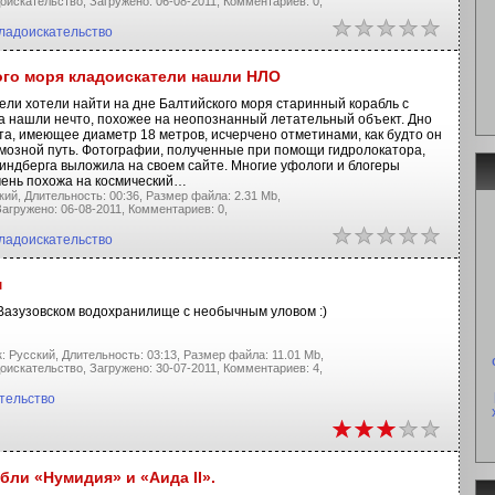
оискательство,
Загружено: 06-08-2011,
Комментариев: 0,
ладоискательство
ого моря кладоискатели нашли НЛО
ели хотели найти на дне Балтийского моря старинный корабль с
 а нашли нечто, похожее на неопознанный летательный объект. Дно
кта, имеющее диаметр 18 метров, исчерчено отметинами, как будто он
рмозной путь. Фотографии, полученные при помощи гидролокатора,
индберга выложила на своем сайте. Многие уфологи и блогеры
очень похожа на космический…
кий,
Длительность: 00:36,
Размер файла: 2.31 Mb,
агружено: 06-08-2011,
Комментариев: 0,
ладоискательство
м
 Вазузовском водохранилище с необычным уловом :)
: Русский,
Длительность: 03:13,
Размер файла: 11.01 Mb,
оискательство,
Загружено: 30-07-2011,
Комментариев: 4,
тельство
ли «Нумидия» и «Аида II».