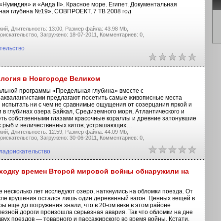
Нумидия» и «Аида II». Красное море. Египет. Документальная
ая глубина №19», СОВПРОЕКТ, 7 ТВ 2008 год
кий,
Длительность: 13:00,
Размер файла: 43.98 Mb,
оискательство,
Загружено: 18-07-2011,
Комментариев: 0,
тельство
логия в Новгороде Великом
льной программы «Предельная глубина» вместе с
аквалангистами предлагают посетить самые живописные места
и испытать ни с чем не сравнимые ощущения от созерцания яркой и
в глубинах озера Байкал, Средиземного моря, Атлантического и
деть собственными глазами красочные кораллы и древние затонувшие
их рыб и величественных китов, устрашающих…
кий,
Длительность: 12:59,
Размер файла: 44.09 Mb,
оискательство,
Загружено: 30-06-2011,
Комментариев: 0,
ладоискательство
ходку времен Второй мировой войны обнаружили на
 несколько лет исследуют озеро, наткнулись на обломки поезда. От
осле крушения остался лишь один деревянный вагон. Ценных вещей в
ы еще до погружения знали, что в 20-ом веке в этом районе
езной дороги произошла серьезная авария. Так что обломки на дне
вух поездов — товарного и пассажирского во время войны. Кстати,