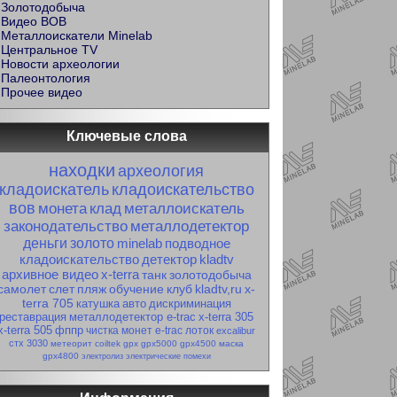
Золотодобыча
Видео ВОВ
Металлоискатели Minelab
Центральное TV
Новости археологии
Палеонтология
Прочее видео
Ключевые слова
находки
археология
кладоискатель
кладоискательство
вов
монета
клад
металлоискатель
законодательство
металлодетектор
деньги
золото
minelab
подводное
кладоискательство
детектор
kladtv
архивное видео
x-terra
танк
золотодобыча
самолет
слет
пляж
обучение
клуб
kladtv,ru
x-
terra 705
катушка
авто
дискриминация
реставрация
металлодетектор e-trac
x-terra 305
x-terra 505
фппр
чистка монет
e-trac
лоток
excalibur
стх 3030
метеорит
coiltek
gpx
gpx5000
gpx4500
маска
gpx4800
электролиз
электрические помехи