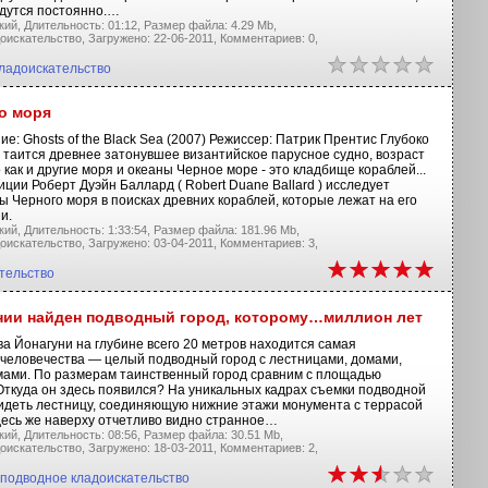
едутся постоянно.…
кий,
Длительность: 01:12,
Размер файла: 4.29 Mb,
оискательство,
Загружено: 22-06-2011,
Комментариев: 0,
ладоискательство
о моря
е: Ghosts of the Black Sea (2007) Режиссер: Патрик Прентис Глубоко
 таится древнее затонувшее византийское парусное судно, возраст
 как и другие моря и океаны Черное море - это кладбище кораблей...
иции Роберт Дуэйн Баллард ( Robert Duane Ballard ) исследует
 Черного моря в поисках древних кораблей, которые лежат на его
и.
кий,
Длительность: 1:33:54,
Размер файла: 181.96 Mb,
оискательство,
Загружено: 03-04-2011,
Комментариев: 3,
тельство
нии найден подводный город, которому…миллион лет
ва Йонагуни на глубине всего 20 метров находится самая
 человечества — целый подводный город с лестницами, домами,
мами. По размерам таинственный город сравним с площадью
Откуда он здесь появился? На уникальных кадрах съемки подводной
идеть лестницу, соединяющую нижние этажи монумента с террасой
десь же наверху отчетливо видно странное…
кий,
Длительность: 08:56,
Размер файла: 30.51 Mb,
оискательство,
Загружено: 18-03-2011,
Комментариев: 2,
подводное кладоискательство