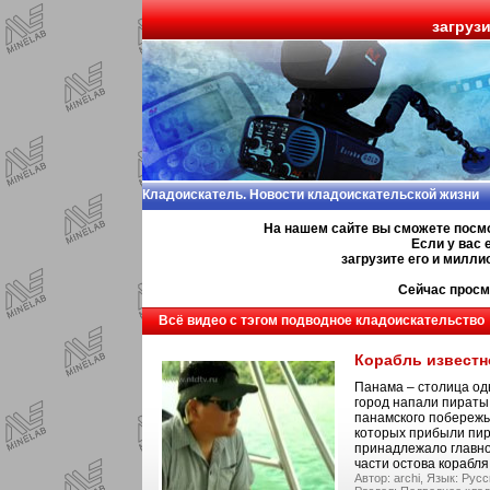
загруз
Кладоискатель. Новости кладоискательской жизни
На нашем сайте вы сможете посм
Если у вас 
загрузите его и милл
Сейчас просм
Всё видео с тэгом подводное кладоискательство
Корабль известн
Панама – столица одн
город напали пираты.
панамского побережь
которых прибыли пира
принадлежало главно
части остова корабля
Автор: archi,
Язык: Русс