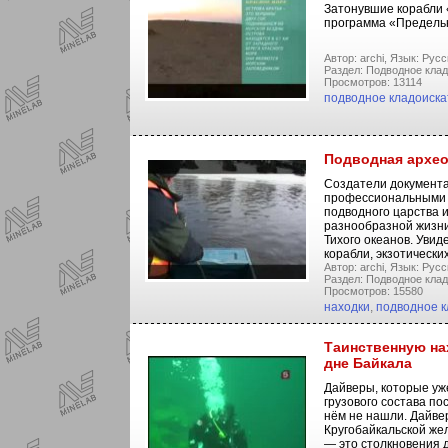
Затонувшие корабли «
программа «Предельн
Автор: archi,
Язык: Русс
Раздел: Подводное клад
Просмотров: 13114
подводное кладоиска
Подводная архео
Создатели документа
профессиональными 
подводного царства 
разнообразной жизни 
Тихого океанов. Уви
корабли, экзотическ
Автор: archi,
Язык: Русс
Раздел: Подводное клад
Просмотров: 15580
находки
,
подводное к
Таинственную на
дне Байкала
Дайверы, которые уже
грузового состава п
нём не нашли. Дайвер
Кругобайкальской жел
— это столкновения д