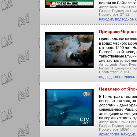
поиски на Байкале в
Автор: archi,
Язык: Русс
Раздел: Подводное клад
Просмотров: 27422
находки
,
подводное к
Призраки Черног
Оригинальное названи
в водах Черного моря
которого 1500 лет. Но
В своей новой экспед
таинственные глубины
дне застыв во времен
Автор: archi,
Язык: Русс
Раздел: Подводное клад
Просмотров: 21481
подводное кладоиска
Недалеко от Япо
В 15 метрах от остро
невероятная загадка
дорогами и даже хра
современного Рима. 
экспедиции можно ув
на верхних этажах, з
Автор: archi,
Язык: Русс
Раздел: Подводное клад
Просмотров: 18894
археология
,
находки
,