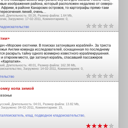
овые изображения района, который расположен недалеко от северо-
 Африки, в районе Канарских островов, то картографы прямо-таки
 пересечения линий, очень…
кий,
Длительность: 00:26,
Размер файла: 1.64 Mb,
огии,
Загружено: 17-02-2011,
Комментариев: 0,
ладоискательство
атии»
ач «Морские охотники. В поисках затонувших кораблей». За триста
ежья Англии команда исследователей, оснащенная по последнему
тся раскрыть тайну одного всемирно известного кораблекрушения.
и откроем место, где затонул корабль, спасавший пассажиров
 «Карпатия».
кий,
Длительность: 48:01,
Размер файла: 162.38 Mb,
оискательство,
Загружено: 14-02-2011,
Комментариев: 0,
тельство
ломку копа зимой
сезонье
усский,
Длительность: 04:01,
Размер файла: 13.82 Mb,
Загружено: 04-02-2011,
Комментариев: 15,
таллоискатель
,
клад
,
подводное кладоискательство
,