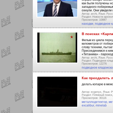
как были получены н
западного побережья
охнули. Они увидели
Автор: archi,
Язык: Русс
Раздел: Новости археол
Просмотров: 10887
находки
,
подводное к
В поисках «Карп
Фильм из цикла перед
километров от побер
слову техники, пытае
Присоединимся к ним 
«Титаника» - пароход
Автор: archi,
Язык: Русс
Раздел: Подводное клад
Просмотров: 12276
подводное кладоиска
Как преодалеть 
делать копарю в меж
Автор: evgenys,
Язык: Р
Раздел: Пляжный поиск,
Просмотров: 30116
металлодетектор
,
ме
excalibur
,
minelab