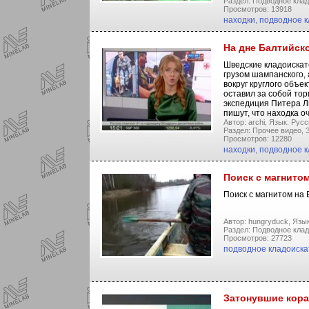
Раздел: Подводное клад
Просмотров: 13918
находки
,
подводное к
На дне Балтийск
Шведские кладоискат
грузом шампанского,
вокруг круглого объе
оставил за собой то
экспедиция Питера Л
пишут, что находка 
Автор: archi,
Язык: Русс
Раздел: Прочее видео,
З
Просмотров: 12280
находки
,
подводное к
Поиск с магнито
Поиск с магнитом на
Автор: hungryduck,
Язык
Раздел: Подводное клад
Просмотров: 27723
подводное кладоиска
Затонувшие кораб