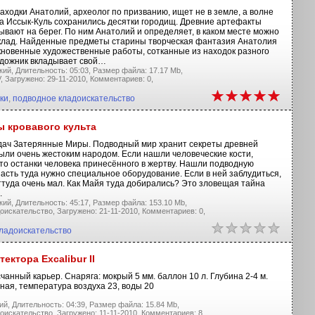
ходки Анатолий, археолог по призванию, ищет не в земле, а волне
ра Иссык-Куль сохранились десятки городищ. Древние артефакты
вают на берег. По ним Анатолий и определяет, в каком месте можно
клад. Найденные предметы старины творческая фантазия Анатолия
новенные художественные работы, сотканные из находок разного
удожник вкладывает свой…
кий,
Длительность: 05:03,
Размер файла: 17.17 Mb,
,
Загружено: 29-11-2010,
Комментариев: 0,
ки
,
подводное кладоискательство
 кровавого культа
дач Затерянные Миры. Подводный мир хранит секреты древней
ыли очень жестоким народом. Если нашли человеческие кости,
это останки человека принесённого в жертву. Нашли подводную
асть туда нужно специальное оборудование. Если в ней заблудиться,
ттуда очень мал. Как Майя туда добирались? Это зловещая тайна
.
кий,
Длительность: 45:17,
Размер файла: 153.10 Mb,
оискательство,
Загружено: 21-11-2010,
Комментариев: 0,
ладоискательство
ектора Excalibur II
есчанный карьер. Снаряга: мокрый 5 мм. баллон 10 л. Глубина 2-4 м.
ная, температура воздуха 23, воды 20
ий,
Длительность: 04:39,
Размер файла: 15.84 Mb,
оискательство,
Загружено: 11-11-2010,
Комментариев: 8,