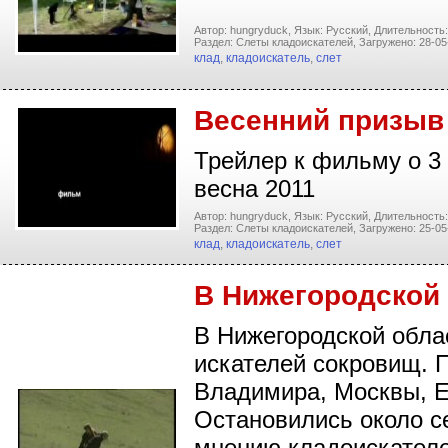
Автор: hungryduck,
Язык: Русский,
Длительность:
Раздел: Слеты кладоискателей,
Загружено: 28-05
клад
,
кладоискатель
,
слет
Весенний призыв
Трейлер к фильму о 3
весна 2011
Автор: hungryduck,
Язык: Русский,
Длительность:
Раздел: Слеты кладоискателей,
Загружено: 25-05
клад
,
кладоискатель
,
слет
В Нижегородской 
В Нижегородской обла
искателей сокровищ. П
Владимира, Москвы, Е
Остановились около с
мнению кладоискателе