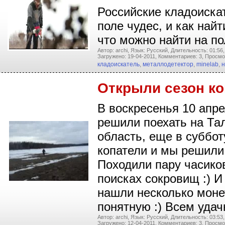
Российские кладоиска
поле чудес, и как най
что можно найти на по
Автор: archi,
Язык: Русский,
Длительность: 01:56,
Загружено: 19-04-2011,
Комментариев: 3,
Просмо
кладоискатель
,
металлодетектор
,
minelab
,
н
Открыли сезон ко
В воскресенья 10 апре
решили поехать на Та
область, еще в суббо
копатели и мы решили
Походили пару часиков
поисках сокровищ :) И
нашли несколько монет
понятную :) Всем удачн
Автор: archi,
Язык: Русский,
Длительность: 03:53,
Загружено: 12-04-2011,
Комментариев: 3,
Просмо