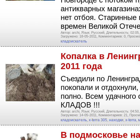
антикварных магазина
нет отбоя. Старинные
времен Великой Отеч
Автор: archi,
Язык: Русский,
Длительность: 02:05,
Загружено: 18-05-2011,
Комментариев: 0,
Просмо
кладоискатель
Копалка в Ленинг
2011 года
Съездили по Ленинград
покопали и отдохнули,
полно. Всем удачного 
КЛАДОВ !!!
Автор: archi,
Язык: Русский,
Длительность: 04:50,
Загружено: 14-05-2011,
Комментариев: 21,
Просм
кладоискатель
,
x-terra 305
,
находки
,
x-terra
,
В подмосковье на