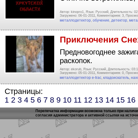
Автор: kinopro1,
Язык: Русский,
Длительность: 02
Загружено: 06-01-2011,
Комментариев: 3,
Просмо
металлодетектор
,
обучение
,
детектор
,
мета
Приключения Сне
Предновогоднее зажига
раскопок.
Автор: ekorub,
Язык: Русский,
Длительность: 03:1
Загружено: 05-01-2011,
Комментариев: 0,
Просмо
металлодетектор e-trac
,
кладоискатель
,
нах
Страницы:
1
2
3
4
5
6
7
8
9
10
11
12
13
14
15
16
Перепечатка информации возможна только при наличи
согласия администратора и активной ссылки на источн