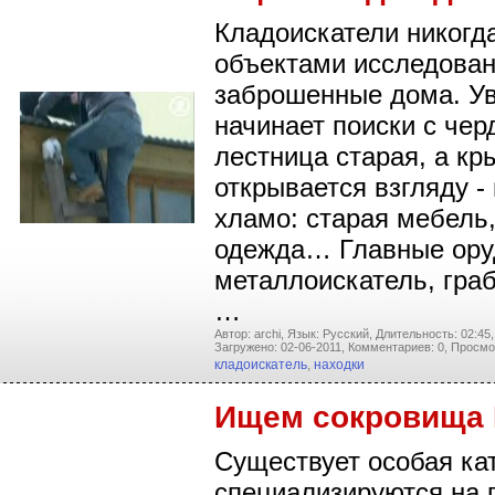
Кладоискатели никогда
объектами исследован
заброшенные дома. У
начинает поиски с чер
лестница старая, а к
открывается взгляду 
хламо: старая мебель
одежда… Главные оруд
металлоискатель, граб
…
Автор: archi,
Язык: Русский,
Длительность: 02:45,
Загружено: 02-06-2011,
Комментариев: 0,
Просмо
кладоискатель
,
находки
Ищем сокровища 
Существует особая ка
специализируются на п