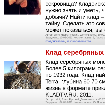
сокровища? Кладоиска
нужно знать и уметь, 
добычи? Найти клад – 
тайну. Сделать это сов
может показаться, вы
Автор: archi,
Язык: Русский,
Длительность: 50:09,
Загружено: 17-02-2011,
Комментариев: 3,
Просмо
кладоискатель
,
законодательство
Клад серебряных 
Клад серебряных моне
Более 5 килограмм се
по 1932 года. Клад н
Terra, глубина 60-70 с
жизнь в формате прик
KLADTV.RU, 2011.
Автор: rudolf,
Язык: Русский,
Длительность: 05:17
Загружено: 07-02-2011,
Комментариев: 25,
Просм