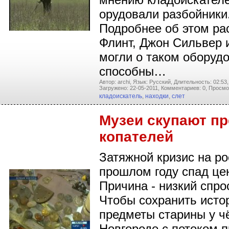
орудовали разбойники.
Подробнее об этом ра
Флинт, Джон Сильвер 
могли о таком оборуд
способны…
Автор: archi,
Язык: Русский,
Длительность: 02:53,
Загружено: 22-05-2011,
Комментариев: 0,
Просмо
кладоискатель
,
находки
,
слет
Музеи скупают п
копателей
Затяжной кризис на р
прошлом году спад цен
Причина - низкий спро
Чтобы сохранить исто
предметы старины у ч
Новгороде с потоком 