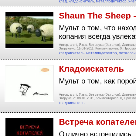
клад
,
кладоискатель
,
металлодетектор
,
x-ter
Shaun The Sheep 
Мульт о том, что нахо
копания всегда увлекат
Автор: archi,
Язык: Без звука (без слов),
Длительн
Загружено: 11-01-2011,
Комментариев: 0,
Просмот
кладоискатель
,
металлодетектор
,
металлои
Кладоискатель
Мульт о том, как поро
Автор: archi,
Язык: Без звука (без слов),
Длительн
Загружено: 08-01-2011,
Комментариев: 0,
Просмо
кладоискатель
Встреча копателе
Отлично встретились, 