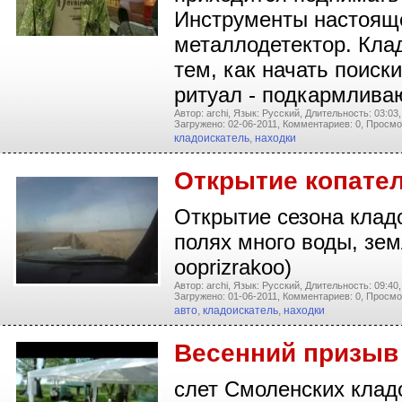
Инструменты настояще
металлодетектор. Кла
тем, как начать поиск
ритуал - подкармлив
Автор: archi,
Язык: Русский,
Длительность: 03:03,
Загружено: 02-06-2011,
Комментариев: 0,
Просмо
кладоискатель
,
находки
Открытие копател
Открытие сезона кладо
полях много воды, зем
ooprizrakoo)
Автор: archi,
Язык: Русский,
Длительность: 09:40,
Загружено: 01-06-2011,
Комментариев: 0,
Просмо
авто
,
кладоискатель
,
находки
Весенний призыв 
слет Смоленских клад