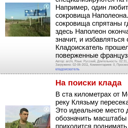
Например, один любит
сокровища Наполеона.
сокровища спрятаны г
здесь Наполеон оконча
значит, и избавляться
Кладоискатель прошел
поверженные француз
Автор: archi,
Язык: Русский,
Длительность: 02:31,
Загружено: 02-06-2011,
Комментариев: 0,
Просмо
кладоискатель
На поиски клада
В ста километрах от Мо
реку Клязьму пересек
Это идеальное место д
обозначить масштабы
приходится поднимать