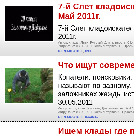
7-й Слет кладоис
Май 2011г.
7-й Слет кладоискател
2011г.
Автор: khazar,
Язык: Русский,
Длительность: 03:4
Загружено: 03-06-2011,
Комментариев: 11,
Просмо
кладоискатель
,
слет
Что ищут соврем
Копатели, поисковики
называют по разному. 
заложниках жажды ист
30.05.2011
Автор: archi,
Язык: Русский,
Длительность: 02:47,
Загружено: 03-06-2011,
Комментариев: 0,
Просмо
кладоискатель
,
находки
Ищем клады где 