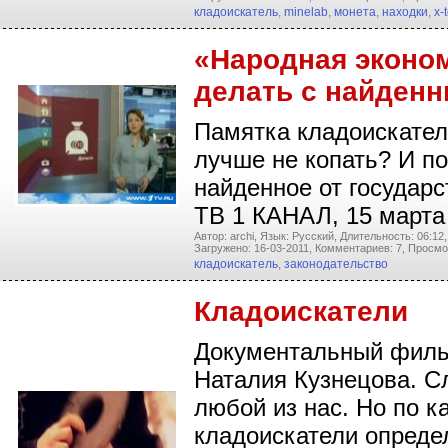
кладоискатель
,
minelab
,
монета
,
находки
,
x-
«Народная эконом
делать с найден
Памятка кладоискател
лучше не копать? И п
найденное от государ
ТВ 1 КАНАЛ, 15 марта
Автор: archi,
Язык: Русский,
Длительность: 06:12,
Загружено: 16-03-2011,
Комментариев: 7,
Просмо
кладоискатель
,
законодательство
Кладоискатели
Документальный филь
Наталия Кузнецова. С
любой из нас. Но по 
кладоискатели опреде