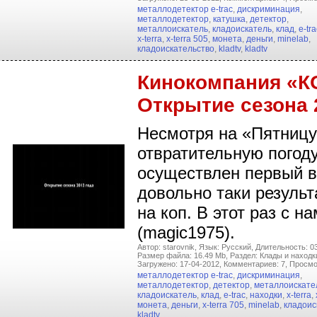
металлодетектор e-trac
,
дискриминация
,
металлодетектор
,
катушка
,
детектор
,
металлоискатель
,
кладоискатель
,
клад
,
e-tra
x-terra
,
x-terra 505
,
монета
,
деньги
,
minelab
,
кладоискательство
,
kladtv
,
kladtv
Кинокомпания «К
Открытие сезона 
Несмотря на «Пятницу
отвратительную погоду
осуществлен первый в 
довольно таки резуль
на коп. В этот раз с н
(magic1975).
Автор: starovnik,
Язык: Русский,
Длительность: 03
Размер файла: 16.49 Mb,
Раздел: Клады и находк
Загружено: 17-04-2012,
Комментариев: 7,
Просмо
металлодетектор e-trac
,
дискриминация
,
металлодетектор
,
детектор
,
металлоискате
кладоискатель
,
клад
,
e-trac
,
находки
,
x-terra
,
монета
,
деньги
,
x-terra 705
,
minelab
,
кладоис
kladtv