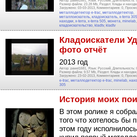
Автор: pawel1681,
Язык: Русский,
Длительность: 
Размер файла: 23.28 Mb,
Раздел: Клады и находк
Загружено: 03-03-2013,
Комментариев: 0,
Просмо
металлодетектор e-trac
,
металлодетектор
,
металлоискатель
,
кладоискатель
,
x-terra 30
находки
,
x-terra
,
x-terra 505
,
монета
,
minelab
,
кладоискательство
,
kladtv
,
kladtv
Кладоискатели У
фото отчёт
2013 год
Автор: pawel1681,
Язык: Русский,
Длительность: 
Размер файла: 9.57 Mb,
Раздел: Клады и находки
Загружено: 23-02-2013,
Комментариев: 0,
Просмо
e-trac
,
металлодетектор e-trac
,
minelab
,
нах
305
История моих по
В этом ролике я собр
того что хотелось бы 
этом году исполнилось 