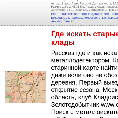
Автор: dimaxx,
Язык: Русский,
Длительность: 12:5
Размер файла: 43.33 Mb,
Раздел: Клады и находк
Загружено: 13-10-2010,
Комментариев: 9,
Просмо
металлодетектор e-trac
,
кладоискатель
,
кла
подводное кладоискательство
,
e-trac
,
наход
деньги
,
minelab
Где искать стары
клады
Рассказ где и как иска
металлодетектором. К
старинной карте найти
даже если оно не обоз
деревня. Первый выезд
открытие сезона, Мос
область, клуб Кладоис
Золотодобытчик www.cl
Поиск с металлоискат