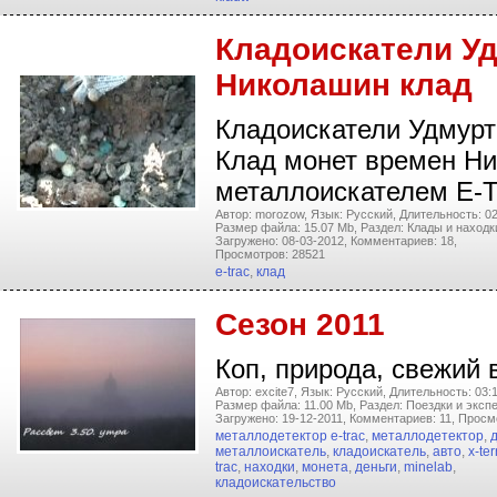
Кладоискатели Уд
Николашин клад
Кладоискатели Удмурти
Клад монет времен Ни
металлоискателем E-T
Автор: morozow,
Язык: Русский,
Длительность: 02
Размер файла: 15.07 Mb,
Раздел: Клады и находк
Загружено: 08-03-2012,
Комментариев: 18,
Просмотров: 28521
e-trac
,
клад
Сезон 2011
Коп, природа, свежий в
Автор: excite7,
Язык: Русский,
Длительность: 03:1
Размер файла: 11.00 Mb,
Раздел: Поездки и эксп
Загружено: 19-12-2011,
Комментариев: 11,
Просмо
металлодетектор e-trac
,
металлодетектор
,
металлоискатель
,
кладоискатель
,
авто
,
x-te
trac
,
находки
,
монета
,
деньги
,
minelab
,
кладоискательство