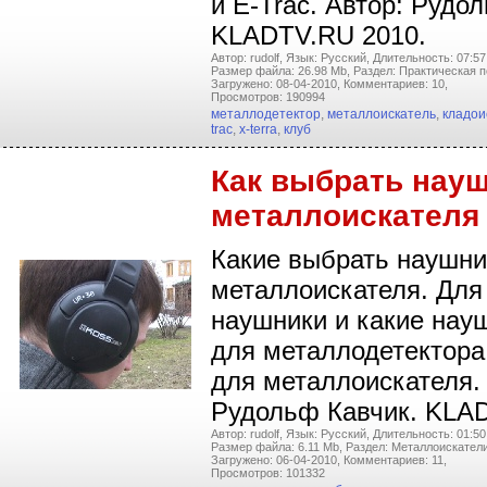
и E-Trac. Автор: Рудо
KLADTV.RU 2010.
Автор: rudolf,
Язык: Русский,
Длительность: 07:57
Размер файла: 26.98 Mb,
Раздел: Практическая п
Загружено: 08-04-2010,
Комментариев: 10,
Просмотров: 190994
металлодетектор
,
металлоискатель
,
кладои
trac
,
x-terra
,
клуб
Как выбрать нау
металлоискателя
Какие выбрать наушни
металлоискателя. Для
наушники и какие нау
для металлодетектора
для металлоискателя.
Рудольф Кавчик. KLA
Автор: rudolf,
Язык: Русский,
Длительность: 01:50
Размер файла: 6.11 Mb,
Раздел: Металлоискатели
Загружено: 06-04-2010,
Комментариев: 11,
Просмотров: 101332