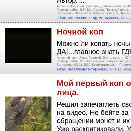
Автор:…
Автор: rudolf,
Язык: Русский,
Длительность: 02:42
Размер файла: 9.34 Mb,
Раздел: Пляжный поиск,
Загружено: 18-12-2010,
Комментариев: 5,
Просмо
e-trac
,
металлодетектор
,
металлоискатель
,
Ночной коп
Можно ли копать ночь
ДА!...главное знать ГДЕ
Автор: dimaxx,
Язык: Русский,
Длительность: 02:4
Размер файла: 9.63 Mb,
Раздел: Клады и находки
Загружено: 03-11-2010,
Комментариев: 4,
Просмо
e-trac
,
металлодетектор e-trac
,
minelab
,
мон
Мой первый коп о
лица.
Решил запечатлеть св
на видео. Не бейте за
обращении монет и их 
Уже раскритиковали. У