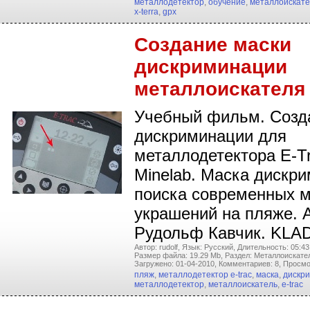
металлодетектор
,
обучение
,
металлоискате
x-terra
,
gpx
Создание маски
дискриминации
металлоискателя 
Учебный фильм. Созд
дискриминации для
металлодетектора E-
Minelab. Маска дискр
поиска современных м
украшений на пляже. 
Рудольф Кавчик. KLA
Автор: rudolf,
Язык: Русский,
Длительность: 05:43
Размер файла: 19.29 Mb,
Раздел: Металлоискател
Загружено: 01-04-2010,
Комментариев: 8,
Просмо
пляж
,
металлодетектор e-trac
,
маска
,
дискр
металлодетектор
,
металлоискатель
,
e-trac