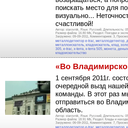
поискать место для п
визуально... Неточнос
счастливой!
Автор: starovnik,
Язык: Русский,
Длительность: 05
Размер файла: 16.80 Mb,
Раздел: Поездки и эксп
Загружено: 09-09-2011,
Комментариев: 3,
Просмо
металлодетектор e-trac
,
металлодетектор
,
металлоискатель
,
кладоискатель
,
клад
,
зол
305
,
e-trac
,
x-terra
,
x-terra 505
,
монета
,
деньг
кладоискательство
«Во Владимирско
1 сентября 2011г. сос
очередной вызд наше
команды. В этот раз 
отправиться во Влад
область.
Автор: starovnik,
Язык: Русский,
Длительность: 05
Размер файла: 18.91 Mb,
Раздел: Клады и находк
Загружено: 06-09-2011,
Комментариев: 7,
Просмо
металлодетектор e-trac
,
металлодетектор
,