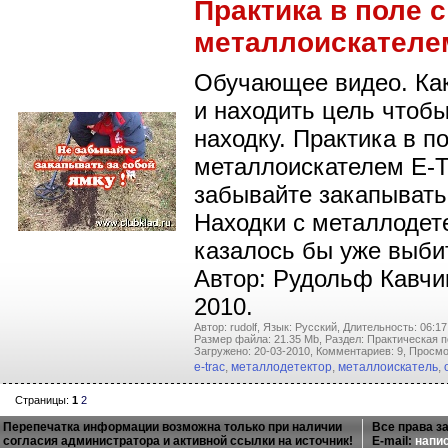
Практика в поле с
металлоискателе
Обучающее видео. Ка
и находить цель чтобы
находку. Практика в по
металлоискателем E-T
забывайте закапывать
Находки с металлодет
казалось бы уже выби
Автор: Рудольф Кавч
2010.
Автор: rudolf,
Язык: Русский,
Длительность: 06:17
Размер файла: 21.35 Mb,
Раздел: Практическая п
Загружено: 20-03-2010,
Комментариев: 9,
Просмо
e-trac
,
металлодетектор
,
металлоискатель
,
Страницы:
1
2
Перепечатка информации возможна только при наличии
Все права з
согласия администратора и активной ссылки на источник!
E-mail:
напи