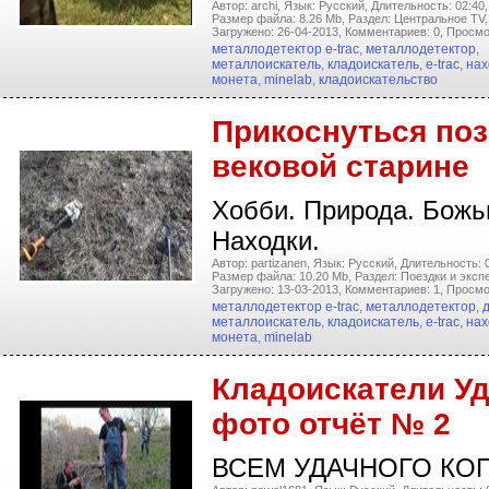
Автор: archi,
Язык: Русский,
Длительность: 02:40,
Размер файла: 8.26 Mb,
Раздел: Центральное TV,
Загружено: 26-04-2013,
Комментариев: 0,
Просмо
металлодетектор e-trac
,
металлодетектор
,
металлоискатель
,
кладоискатель
,
e-trac
,
нах
монета
,
minelab
,
кладоискательство
Прикоснуться поз
вековой старине
Хобби. Природа. Божь
Находки.
Автор: partizanen,
Язык: Русский,
Длительность: 0
Размер файла: 10.20 Mb,
Раздел: Поездки и эксп
Загружено: 13-03-2013,
Комментариев: 1,
Просмо
металлодетектор e-trac
,
металлодетектор
,
металлоискатель
,
кладоискатель
,
e-trac
,
нах
монета
,
minelab
Кладоискатели Уд
фото отчёт № 2
ВСЕМ УДАЧНОГО КОП