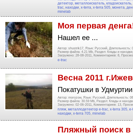
детектор
,
металлоискатель
,
кладоискатель
,
trac
,
находки
,
x-terra
,
x-terra 505
,
монета
,
ден
minelab
Моя первая денга
Нашел ее ...
Автор: shustrik17,
Язык: Русский,
Длительность: 0
Размер файла: 4.21 Mb,
Раздел: Клады и находки
Загружено: 28-08-2011,
Комментариев: 8,
Просмо
e-trac
Весна 2011 г.Ижев
Покатушки в Удмуртии
Автор: morozow,
Язык: Русский,
Длительность: 08
Размер файла: 30.59 Mb,
Раздел: Клады и находк
Загружено: 02-06-2011,
Комментариев: 13,
Просм
пляж
,
металлодетектор e-trac
,
x-terra 305
,
e-
находки
,
x-terra 705
,
minelab
Пляжный поиск в