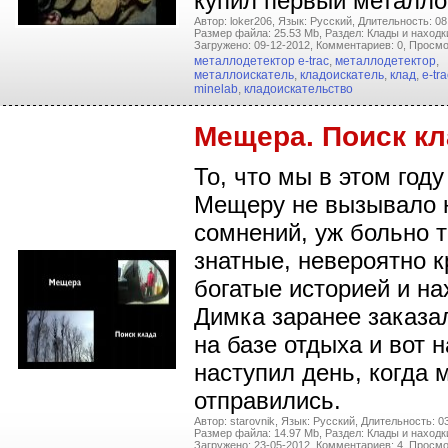
купил первый металло
Автор: loker206,
Язык: Русский,
Длительность: 08
Размер файла: 25.53 Mb,
Раздел: Клады и находк
Загружено: 09-12-2012,
Комментариев: 0,
Просмо
металлодетектор e-trac
,
металлодетектор
,
металлоискатель
,
кладоискатель
,
клад
,
e-tra
minelab
,
кладоискательство
Мещера. Поиск к
То, что мы в этом год
Мещеру не вызывало 
сомнений, уж больно 
знатные, невероятно 
богатые историей и на
Димка заранее заказа
на базе отдыха и вот 
наступил день, когда 
отправились.
Автор: starovnik,
Язык: Русский,
Длительность: 03
Размер файла: 14.97 Mb,
Раздел: Клады и находк
Загружено: 23-05-2012,
Комментариев: 4,
Просмо