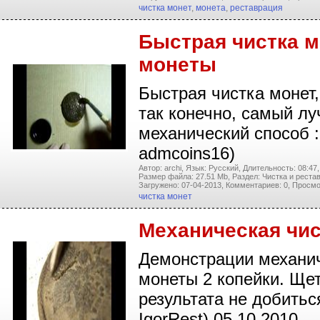
чистка монет
,
монета
,
реставрация
Быстрая чистка 
монеты
Быстрая чистка монет,
так конечно, самый лу
механический способ :-
admcoins16)
Автор: archi,
Язык: Русский,
Длительность: 08:47,
Размер файла: 27.51 Mb,
Раздел: Чистка и реста
Загружено: 07-04-2013,
Комментариев: 0,
Просмо
чистка монет
Механическая чи
Демонстрации механич
монеты 2 копейки. Щет
результата не добитьс
IgorRest) 05.10.2010