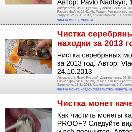
Автор: Pavlo Nadtsyn, 
Автор: archi,
Язык: Русский,
Длительность: 04:10,
Размер файла: 28.42 Mb,
Раздел: Чистка и реста
Загружено: 27-11-2013,
Комментариев: 0,
Просмо
чистка монет
,
монета
Чистка серебряны
находки за 2013 г
Чистка серебряных мо
за 2013 год. Автор: Vlad
24.10.2013
Автор: archi,
Язык: Русский,
Длительность: 07:36,
Размер файла: 43.32 Mb,
Раздел: Чистка и реста
Загружено: 26-11-2013,
Комментариев: 0,
Просмо
чистка монет
,
кладоискательство
,
монета
,
н
Чистка монет кач
Как чистить монеты к
PROOF? Следуйте вид
и всё получится. Авто