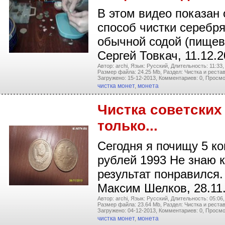
В этом видео показан
способ чистки серебр
обычной содой (пищево
Сергей Товкач, 11.12.
Автор: archi,
Язык: Русский,
Длительность: 11:33,
Размер файла: 24.25 Mb,
Раздел: Чистка и реста
Загружено: 15-12-2013,
Комментариев: 0,
Просмо
чистка монет
,
монета
Чистка советских
только...
Сегодня я почищу 5 ко
рублей 1993 Не знаю к
результат понравился.
Максим Шелков, 28.11
Автор: archi,
Язык: Русский,
Длительность: 05:06,
Размер файла: 23.64 Mb,
Раздел: Чистка и реста
Загружено: 04-12-2013,
Комментариев: 0,
Просмо
чистка монет
,
монета