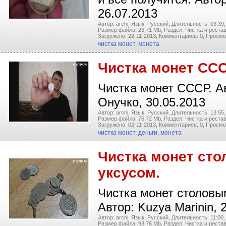
26.07.2013
Автор: archi,
Язык: Русский,
Длительность: 03:39,
Размер файла: 23.71 Mb,
Раздел: Чистка и реста
Загружено: 22-11-2013,
Комментариев: 0,
Просмо
чистка монет
,
монета
Чистка монет СС
Чистка монет СССР. А
Онучко, 30.05.2013
Автор: archi,
Язык: Русский,
Длительность: 13:55,
Размер файла: 76.72 Mb,
Раздел: Чистка и реста
Загружено: 02-11-2013,
Комментариев: 0,
Просмо
чистка монет
,
деньги
,
монета
Чистка монет ст
уксусом.
Чистка монет столовы
Автор: Kuzya Marinin, 
Автор: archi,
Язык: Русский,
Длительность: 11:00,
Размер файла: 93.76 Mb,
Раздел: Чистка и реста