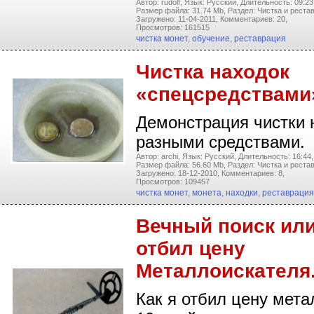
Автор: rudolf,
Язык: Русский,
Длительность: 09:23
Размер файла: 31.74 Mb,
Раздел: Чистка и реста
Загружено: 11-04-2011,
Комментариев: 20,
Просмотров: 161515
чистка монет
,
обучение
,
реставрация
Чистка находок
«спецсредствами
Демонстрация чистки 
разными средствами.
Автор: archi,
Язык: Русский,
Длительность: 16:44,
Размер файла: 56.60 Mb,
Раздел: Чистка и реста
Загружено: 18-12-2010,
Комментариев: 8,
Просмотров: 109457
чистка монет
,
монета
,
находки
,
реставрация
Вечный поиск или
отбил цену
Металлоискателя
Как я отбил цену мета