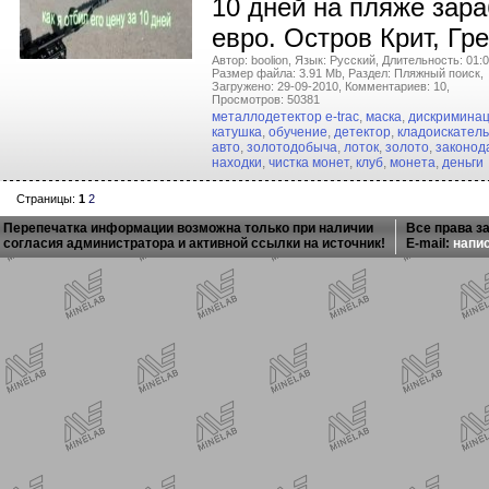
10 дней на пляже зара
евро. Остров Крит, Гр
Автор: boolion,
Язык: Русский,
Длительность: 01:0
Размер файла: 3.91 Mb,
Раздел: Пляжный поиск,
Загружено: 29-09-2010,
Комментариев: 10,
Просмотров: 50381
металлодетектор e-trac
,
маска
,
дискримина
катушка
,
обучение
,
детектор
,
кладоискатель
авто
,
золотодобыча
,
лоток
,
золото
,
законод
находки
,
чистка монет
,
клуб
,
монета
,
деньги
Страницы:
1
2
Перепечатка информации возможна только при наличии
Все права з
согласия администратора и активной ссылки на источник!
E-mail:
напи