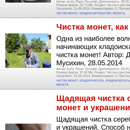
Автор: archi,
Язык: Русский,
Длительность: 08:38,
Размер файла: 26.73 Mb,
Раздел: Чистка и реста
Загружено: 11-08-2014,
Комментариев: 0,
Просмо
чистка монет
,
кладоискательство
,
монета
Чистка монет, как
Одна из наиболее во
начинающих кладоиск
чистка монет! Автор: 
Мусихин, 28.05.2014
Автор: archi,
Язык: Русский,
Длительность: 04:15,
Размер файла: 32.94 Mb,
Раздел: Чистка и реста
Загружено: 31-05-2014,
Комментариев: 0,
Просмо
чистка монет
,
кладоискатель
,
кладоискатель
монета
Щадящая чистка 
монет и украшен
Щадящая чистка сере
и украшений. Способ 