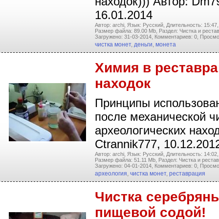
находок))) Автор: Dm79f
16.01.2014
Автор: archi,
Язык: Русский,
Длительность: 15:47,
Размер файла: 89.00 Mb,
Раздел: Чистка и реста
Загружено: 31-03-2014,
Комментариев: 0,
Просмо
чистка монет
,
деньги
,
монета
Химия в реставр
находок
Принципы использова
после механической ч
археологических наход
Ctrannik777, 10.12.201
Автор: archi,
Язык: Русский,
Длительность: 14:02,
Размер файла: 51.11 Mb,
Раздел: Чистка и реста
Загружено: 04-01-2014,
Комментариев: 0,
Просмо
археология
,
чистка монет
,
реставрация
Чистка серебрян
пищевой содой!