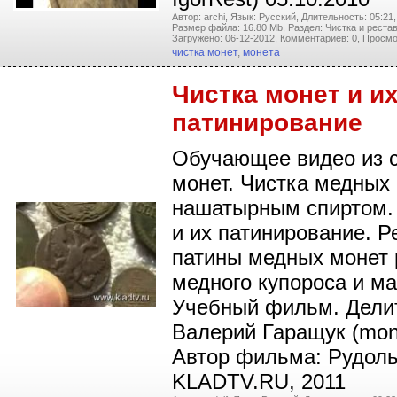
Автор: archi,
Язык: Русский,
Длительность: 05:21,
Размер файла: 16.80 Mb,
Раздел: Чистка и реста
Загружено: 06-12-2012,
Комментариев: 0,
Просмо
чистка монет
,
монета
Чистка монет и и
патинирование
Обучающее видео из с
монет. Чистка медных
нашатырным спиртом.
и их патинирование. 
патины медных монет
медного купороса и ма
Учебный фильм. Дели
Валерий Гаращук (mong
Автор фильма: Рудоль
KLADTV.RU, 2011