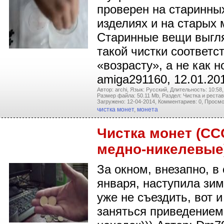
проверен на старинны
изделиях и на старых 
Старинные вещи выгл
такой чистки соответс
«возрасту», а не как н
amiga291160, 12.01.20
Автор: archi,
Язык: Русский,
Длительность: 10:58,
Размер файла: 50.11 Mb,
Раздел: Чистка и реста
Загружено: 12-04-2014,
Комментариев: 0,
Просмо
чистка монет
,
монета
Чистка монет (СС
медно-никелевые
За окном, внезапно, в
января, наступила зима
уже не съездить, вот 
заняться приведением