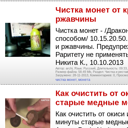
Чистка монет от 
ржавчины
Чистка монет - /Драко
способом/ 10.15.20.50.
и ржавчины. Предупре
Раритету не применять
Никита К., 10.10.2013
Автор: archi,
Язык: Русский,
Длительность: 09:33,
Размер файла: 58.49 Mb,
Раздел: Чистка и реста
Загружено: 28-11-2013,
Комментариев: 0,
Просмо
чистка монет
,
монета
Как очистить от о
старые медные 
Как очистить от окиси 
минуты старые медны