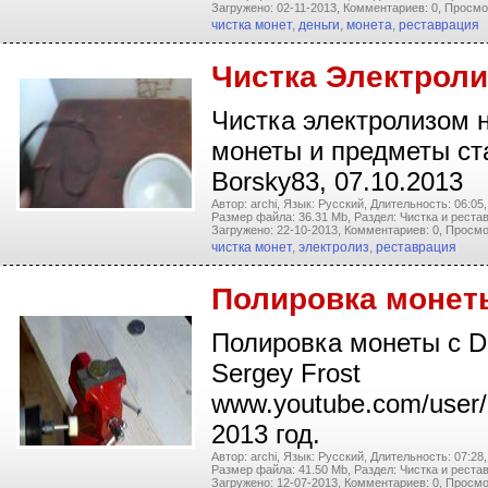
Загружено: 02-11-2013,
Комментариев: 0,
Просмо
чистка монет
,
деньги
,
монета
,
реставрация
Чистка Электрол
Чистка электролизом 
монеты и предметы ст
Borsky83, 07.10.2013
Автор: archi,
Язык: Русский,
Длительность: 06:05,
Размер файла: 36.31 Mb,
Раздел: Чистка и реста
Загружено: 22-10-2013,
Комментариев: 0,
Просмо
чистка монет
,
электролиз
,
реставрация
Полировка монет
Полировка монеты c Dr
Sergey Frost
www.youtube.com/user/
2013 год.
Автор: archi,
Язык: Русский,
Длительность: 07:28,
Размер файла: 41.50 Mb,
Раздел: Чистка и реста
Загружено: 12-07-2013,
Комментариев: 0,
Просмо