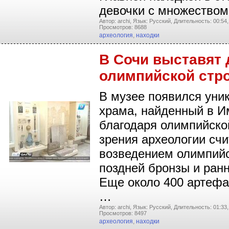
девочки с множество
Автор: archi,
Язык: Русский,
Длительность: 00:54,
Просмотров: 8688
археология
,
находки
В Сочи выставят 
олимпийской стр
В музее появился уни
храма, найденный в И
благодаря олимпийской
зрения археологии счи
возведением олимпийск
поздней бронзы и ран
Еще около 400 артефа
…
Автор: archi,
Язык: Русский,
Длительность: 01:33,
Просмотров: 8497
археология
,
находки