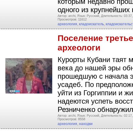
которым недавно прош
одного из крупнейших
Автор: archi,
Язык: Русский,
Длительность: 03:37,
Просмотров: 11612
археология
,
кладоискатель
,
кладоискательс
Поселение третье
археологи
Курорты Кубани таят 
века до нашей эры об
прошедшую с начала э
усадеб. По предполож
уйти из Горгиппии и ж
надеются успеть восс
Резниченко обнаружил
Автор: archi,
Язык: Русский,
Длительность: 02:17,
Просмотров: 8558
археология
,
находки