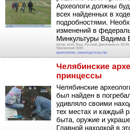
Археологи должны буд
всех найденных в ходе
подробностями. Необх
изменений в федераль
Минкультуры Вадима 
Автор: archi,
Язык: Русский,
Длительность: 00:39,
Просмотров: 8285
археология
,
законодательство
Челябинские арх
принцессы
Челябинские археолог
был найден в погреба
удивляло своими наход
тех местах и каждый р
быта, оружие и украше
Главной находкой в эт