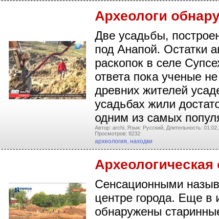
Археологи обнар
Две усадьбы, построен
под Анапой. Остатки 
раскопок в селе Супсе
ответа пока ученые не
древних жителей усаде
усадьбах жили достат
одним из самых попул
Автор: archi,
Язык: Русский,
Длительность: 01:02,
Просмотров: 8232
археология
,
находки
Археологическая 
Сенсационными называ
центре города. Еще в 
обнаружены старинные