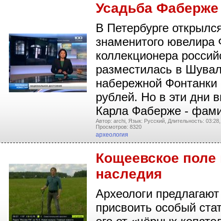
Усадьба Фаберже
В Петербурге открылс
знаменитого ювелира 
коллекционера россий
разместилась в Шувал
набережной Фонтанки 
рублей. Но в эти дни 
Карла Фаберже - фам
Автор: archi,
Язык: Русский,
Длительность: 03:28,
Просмотров: 8320
археология
Кощеевское поле 
наследия
Археологи предлагают
присвоить особый ста