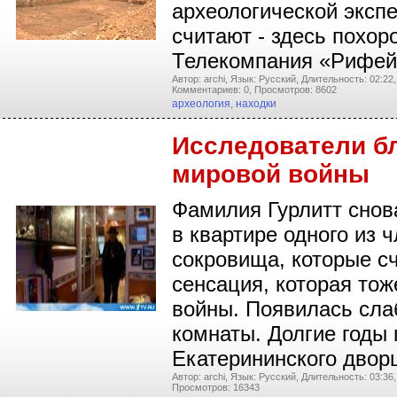
археологической эксп
считают - здесь похо
Телекомпания «Рифей 
Автор: archi,
Язык: Русский,
Длительность: 02:22,
Комментариев: 0,
Просмотров: 8602
археология
,
находки
Исследователи бл
мировой войны
Фамилия Гурлитт снов
в квартире одного из
сокровища, которые с
сенсация, которая тож
войны. Появилась сла
комнаты. Долгие годы
Екатерининского двор
Автор: archi,
Язык: Русский,
Длительность: 03:36,
Просмотров: 16343