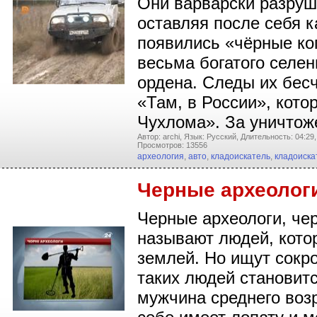
Они варварски разруш
оставляя после себя к
появились «чёрные ко
весьма богатого селен
ордена. Следы их бес
«Там, в России», кот
Чухлома». За уничто
Автор: archi,
Язык: Русский,
Длительность: 04:29,
Просмотров: 13556
археология
,
авто
,
кладоискатель
,
кладоиска
Черные археологи
Черные археологи, чер
называют людей, кото
землей. Но ищут сокр
таких людей становитс
мужчина среднего возр