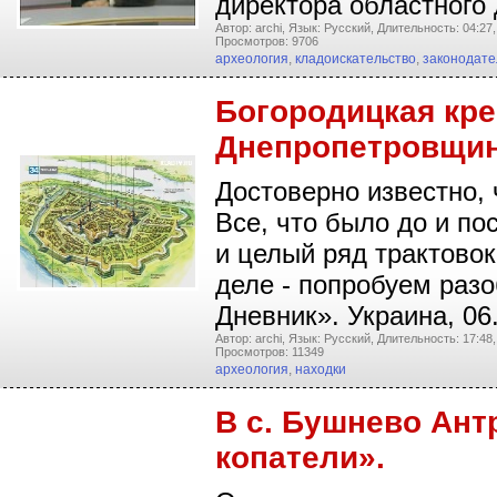
директора областного
Автор: archi,
Язык: Русский,
Длительность: 04:27,
Просмотров: 9706
археология
,
кладоискательство
,
законодате
Богородицкая кре
Днепропетровщи
Достоверно известно, 
Все, что было до и по
и целый ряд трактовок
деле - попробуем разо
Дневник». Украина, 06
Автор: archi,
Язык: Русский,
Длительность: 17:48,
Просмотров: 11349
археология
,
находки
В с. Бушнево Ант
копатели».