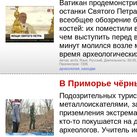
Ватикан продемонстри
останки Святого Петра
всеобщее обозрение 
костей: их поместили 
чем выступить перед 
минут молился возле 
время археологически
Автор: archi,
Язык: Русский,
Длительность: 00:28,
Просмотров: 7206
археология
,
находки
В Приморье чёрн
Подозрительных турис
металлоискателями, з
приземления экстрема
кто-то покушается на 
археологов. Учитель и