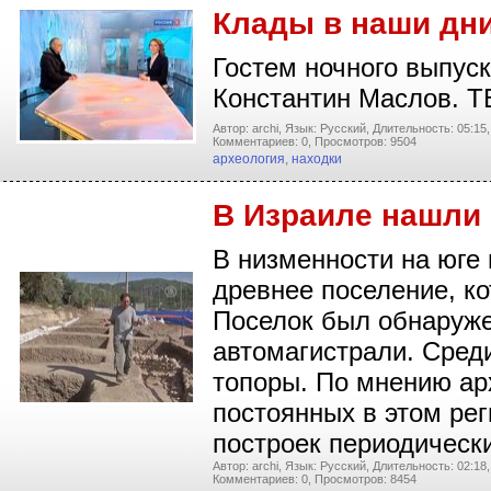
Клады в наши дн
Гостем ночного выпус
Константин Маслов. ТВ
Автор: archi,
Язык: Русский,
Длительность: 05:15,
Комментариев: 0,
Просмотров: 9504
археология
,
находки
В Израиле нашли 
В низменности на юге
древнее поселение, ко
Поселок был обнаруже
автомагистрали. Среди
топоры. По мнению ар
постоянных в этом рег
построек периодическ
Автор: archi,
Язык: Русский,
Длительность: 02:18,
Комментариев: 0,
Просмотров: 8454