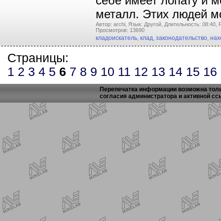
себе имеет лопату и м
металл. Этих людей м
Автор: archi,
Язык: Другой,
Длительность: 08:40,
Просмотров: 13690
кладоискатель
,
клад
,
законодательство
,
нах
Страницы:
1
2
3
4
5
6
7
8
9
10
11
12
13
14
15
16
Перепечатка информации возможна толь
согласия администратора и активной сс