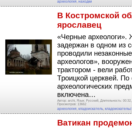
археология
,
находки
В Костромской об
ярославец
«Черные археологи». 
задержан в одном из с
проводили незаконные
археологов», вооруже
трактором - вели рабо
Троицкой церквей. По 
археологических предм
включена…
Автор: archi,
Язык: Русский,
Длительность: 00:32,
Просмотров: 13662
археология
,
кладоискатель
,
кладоискательс
Ватикан продемо