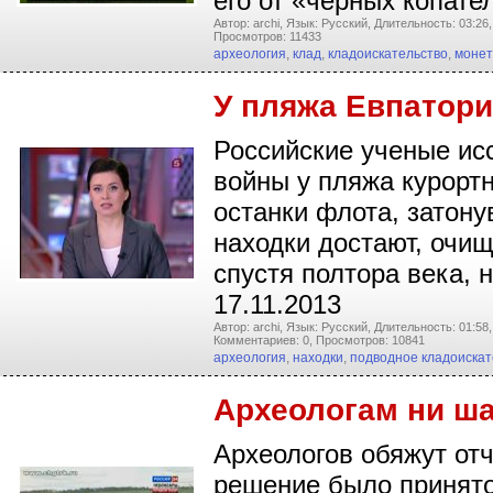
его от «чёрных копате
Автор: archi,
Язык: Русский,
Длительность: 03:26,
Просмотров: 11433
археология
,
клад
,
кладоискательство
,
монет
У пляжа Евпатор
Российские ученые ис
войны у пляжа курортн
останки флота, затону
находки достают, очи
спустя полтора века,
17.11.2013
Автор: archi,
Язык: Русский,
Длительность: 01:58,
Комментариев: 0,
Просмотров: 10841
археология
,
находки
,
подводное кладоискат
Археологам ни ша
Археологов обяжут от
решение было принято