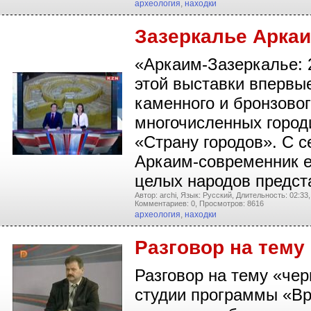
археология
,
находки
Зазеркалье Аркаи
«Аркаим-Зазеркалье: 
этой выставки впервы
каменного и бронзовог
многочисленных город
«Страну городов». С с
Аркаим-современник е
целых народов предс
Автор: archi,
Язык: Русский,
Длительность: 02:33,
Комментариев: 0,
Просмотров: 8616
археология
,
находки
Разговор на тему
Разговор на тему «че
студии программы «Вр