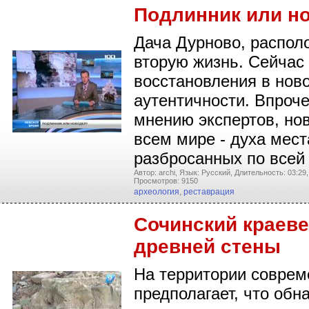
Подлинник или н
Дача Дурново, распол
вторую жизнь. Сейчас
восстановления в нов
аутентичности. Впроче
мнению экспертов, но
всем мире - духа мест
разбросанных по всей
Автор: archi,
Язык: Русский,
Длительность: 03:29,
Просмотров: 9150
археология
,
реставрация
Сочинский краеве
древней стены
На территории соврем
предполагает, что обн