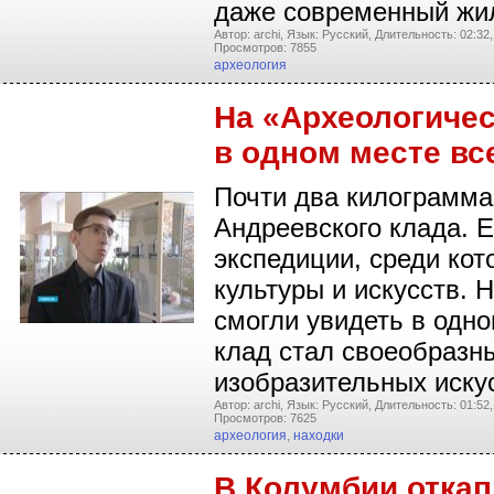
даже современный жи
Автор: archi,
Язык: Русский,
Длительность: 02:32,
Просмотров: 7855
археология
На «Археологичес
в одном месте вс
Почти два килограмма
Андреевского клада. Е
экспедиции, среди ко
культуры и искусств.
смогли увидеть в одн
клад стал своеобразн
изобразительных иску
Автор: archi,
Язык: Русский,
Длительность: 01:52,
Просмотров: 7625
археология
,
находки
В Колумбии отка