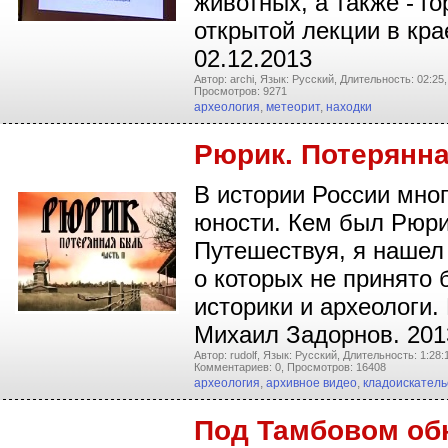
животных, а также - г
открытой лекции в кр
02.12.2013
Автор: archi,
Язык: Русский,
Длительность: 02:25,
Просмотров: 9271
археология
,
метеорит
,
находки
Рюрик. Потерянна
В истории России мног
юности. Кем был Рюрик
Путешествуя, я нашел 
о которых не принято 
историки и археологи
Михаил Задорнов. 2013
Автор: rudolf,
Язык: Русский,
Длительность: 1:28:
Комментариев: 0,
Просмотров: 16408
археология
,
архивное видео
,
кладоискатель
Под Тамбовом об