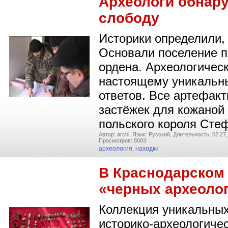
Археологи обнар
слободу
Историки определили, 
Основали поселение п
ордена. Археологическ
настоящему уникальны
ответов. Все артефак
застёжек для кожаной
польского короля Сте
Автор: archi,
Язык: Русский,
Длительность: 02:27,
Просмотров: 8003
археология
,
находки
В Краснодарском
«черных археоло
Коллекция уникальных
историко-археологиче