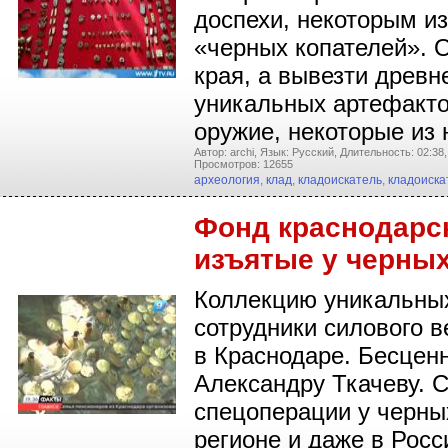
доспехи, некоторым из
«черных копателей». 
края, а вывезти древ
уникальных артефакто
оружие, некоторые из
Автор: archi,
Язык: Русский,
Длительность: 02:38,
Просмотров: 12655
археология
,
клад
,
кладоискатель
,
кладоиска
Фонд краснодарс
изъятые у черных
Коллекцию уникальных
сотрудники силового 
в Краснодаре. Бесценн
Александру Ткачеву. С
спецоперации у черных
регионе и даже в Росс