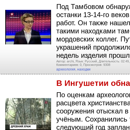
Под Тамбовом обнаруж
останки 13-14-го веко
работ. Он также наше
такими находками там
мордовских коллег. П
украшений продолжило
недель изделия прошли
Автор: archi,
Язык: Русский,
Длительность: 02:49,
Комментариев: 0,
Просмотров: 9308
археология
,
находки
В Ингушетии обн
По оценкам археологов
расцвета христианств
сооружения отыскал в 
учёным. Сохранились 
следующий год заплан