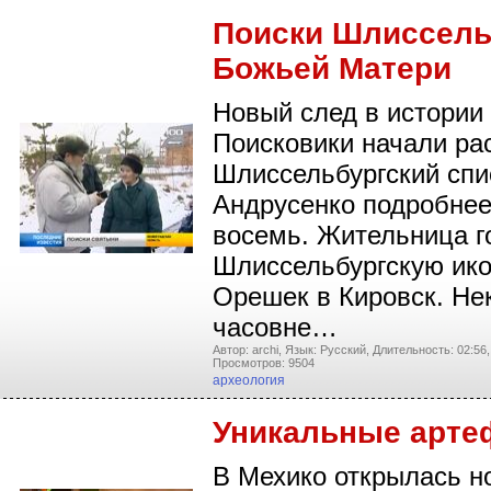
Поиски Шлиссельб
Божьей Матери
Новый след в истории
Поисковики начали рас
Шлиссельбургский спи
Андрусенко подробнее
восемь. Жительница г
Шлиссельбургскую ико
Орешек в Кировск. Не
часовне…
Автор: archi,
Язык: Русский,
Длительность: 02:56,
Просмотров: 9504
археология
Уникальные арте
В Мехико открылась н