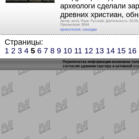
археологи сделали зар
древних христиан, об
Автор: archi,
Язык: Русский,
Длительность: 00:58,
Просмотров: 8844
археология
,
находки
Страницы:
1
2
3
4
5
6
7
8
9
10
11
12
13
14
15
16
Перепечатка информации возможна толь
согласия администратора и активной сс