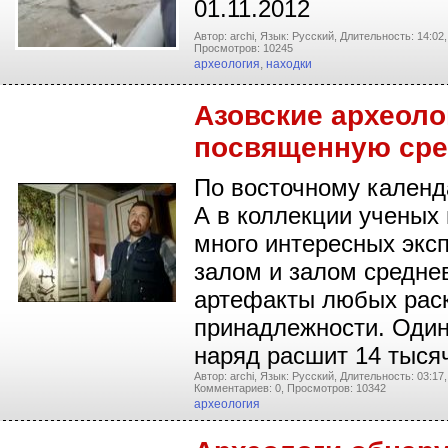
01.11.2012
Автор: archi,
Язык: Русский,
Длительность: 14:02,
Просмотров: 10245
археология
,
находки
Азовские археоло
посвященную сре
По восточному календ
А в коллекции ученых 
много интересных экс
залом и залом средне
артефакты любых раск
принадлежности. Один
наряд расшит 14 тыся
Автор: archi,
Язык: Русский,
Длительность: 03:17,
Комментариев: 0,
Просмотров: 10342
археология