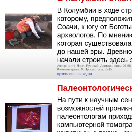
В Колумбии в ходе ст
которому, предположит
Соачи, к югу от Богот
археологов. По мнению
которая существовала 
до нашей эры. Древню
начали строить здесь
Автор: archi,
Язык: Русский,
Длительность: 01:58,
Комментариев: 0,
Просмотров: 7915
археология
,
находки
Палеонтологичес
На пути к научным се
возможностей проникн
палеонтологам приход
компьютерной томогра