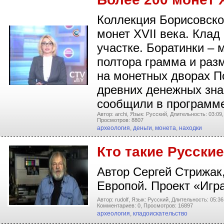
Коллекция Борисовско
монет XVII века. Кла
участке. Боратинки –
полтора грамма и раз
на монетных дворах П
древних денежных зна
сообщили в программ
Автор: archi,
Язык: Русский,
Длительность: 03:09,
Просмотров: 8807
археология
,
деньги
,
монета
,
находки
Кто такие Русски
Автор Сергей Стрижак,
Европой. Проект «Игр
Автор: rudolf,
Язык: Русский,
Длительность: 05:36
Комментариев: 0,
Просмотров: 16897
археология
,
кладоискательство