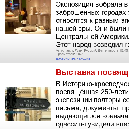
Экспозиция вобрала в
заброшенных городах 
относятся к разным эп
нашей эры. Они были 
Центральной Америки.
Этот народ возводил
Автор: archi,
Язык: Русский,
Длительность: 01:45,
Просмотров: 8162
археология
,
находки
Выставка посвящ
В Историко-краеведче
посвящённая 250-лети
экспозиции полторы с
письма, документы, п
выдающегося военачал
одесситы увидели впер