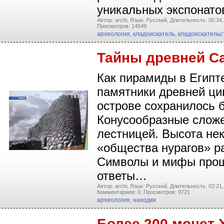
уникальных экспонато
Автор: archi,
Язык: Русский,
Длительность: 05:34,
Просмотров: 14549
археология
,
кладоискатель
,
кладоискательс
Тайны древней С
Как пирамиды в Египт
памятники древней ци
острове сохранилось б
Конусообразные сложе
лестницей. Высота нек
«общества нурагов» р
Символы и мифы прошл
ответы…
Автор: archi,
Язык: Русский,
Длительность: 02:21,
Комментариев: 0,
Просмотров: 9721
археология
,
находки
Более 200 монет 