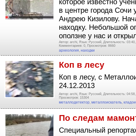
которое известно уче
в центре города Сочи 
Андрею Кизилову. Нач
находку. Небольшой о
оползне у нас и откры
Автор: archi,
Язык: Русский,
Длительность: 03:40,
Комментариев: 0,
Просмотров: 8660
археология
,
находки
Коп в лесу
Коп в лесу, с Металлои
24.12.2013
Автор: archi,
Язык: Русский,
Длительность: 04:58,
Просмотров: 15304
металлодетектор
,
металлоискатель
,
кладои
По следам мамон
Специальный репортаж