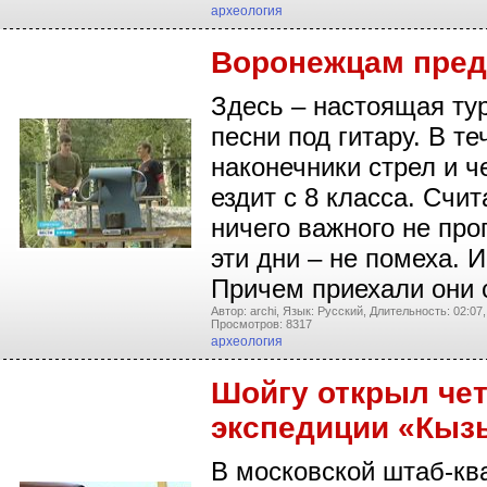
археология
Воронежцам пред
Здесь – настоящая тур
песни под гитару. В т
наконечники стрел и ч
ездит с 8 класса. Счит
ничего важного не про
эти дни – не помеха. 
Причем приехали они
Автор: archi,
Язык: Русский,
Длительность: 02:07,
Просмотров: 8317
археология
Шойгу открыл чет
экспедиции «Кыз
В московской штаб-кв