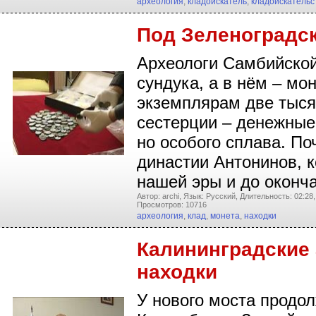
археология
,
кладоискатель
,
кладоискательс
Под Зеленоградск
Археологи Самбийской
сундука, а в нём – мо
экземплярам две тысяч
сестерции – денежные
но особого сплава. По
династии Антонинов, 
нашей эры и до оконч
Автор: archi,
Язык: Русский,
Длительность: 02:28,
Просмотров: 10716
археология
,
клад
,
монета
,
находки
Калининградские
находки
У нового моста продол