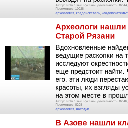
Автор: archi,
Язык: Русский,
Длительность: 02:44,
Просмотров: 10028
археология
,
кладоискатель
,
кладоискательс
Археологи нашли
Старой Рязани
Вдохновленные найден
ведущие раскопки на т
исследуют окрестности
еще предстоит найти. 
его, эти люди перест
красоты, их взгляды 
на этом месте в прош
Автор: archi,
Язык: Русский,
Длительность: 02:46,
Просмотров: 8208
археология
,
находки
В Азове нашли кл