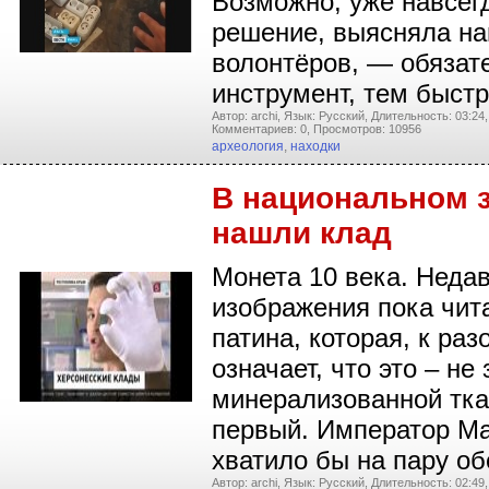
Возможно, уже навсегд
решение, выясняла наш
волонтёров, — обязат
инструмент, тем быст
Автор: archi,
Язык: Русский,
Длительность: 03:24,
Комментариев: 0,
Просмотров: 10956
археология
,
находки
В национальном 
нашли клад
Монета 10 века. Недав
изображения пока чита
патина, которая, к ра
означает, что это – н
минерализованной ткан
первый. Император Мак
хватило бы на пару о
Автор: archi,
Язык: Русский,
Длительность: 02:49,