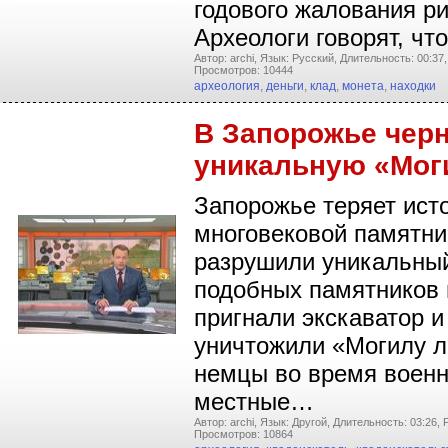
годового жалования ри
Археологи говорят, ч
Автор: archi,
Язык: Русский,
Длительность: 00:37,
Просмотров: 10444
археология
,
деньги
,
клад
,
монета
,
находки
В Запорожье черн
уникальную «Мог
Запорожье теряет ист
многовековой памятни
разрушили уникальный
подобных памятников 
пригнали экскаватор и
уничтожили «Могилу л
немцы во время военн
местные…
Автор: archi,
Язык: Другой,
Длительность: 03:26,
Просмотров: 10864