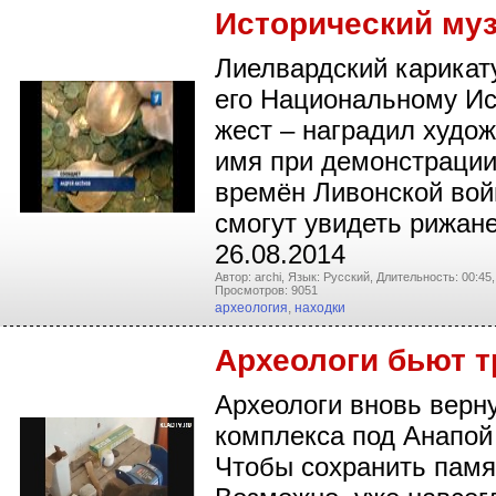
Исторический муз
Лиелвардский карикат
его Национальному Ис
жест – наградил худож
имя при демонстрации 
времён Ливонской войн
смогут увидеть рижане
26.08.2014
Автор: archi,
Язык: Русский,
Длительность: 00:45,
Просмотров: 9051
археология
,
находки
Археологи бьют т
Археологи вновь верну
комплекса под Анапой
Чтобы сохранить памят