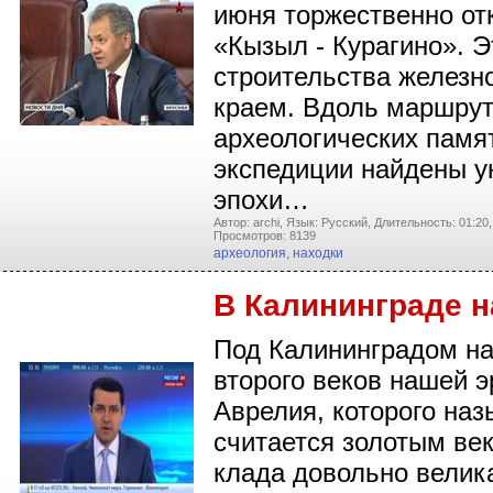
июня торжественно от
«Кызыл - Курагино». Э
строительства железно
краем. Вдоль маршрут
археологических памя
экспедиции найдены у
эпохи…
Автор: archi,
Язык: Русский,
Длительность: 01:20,
Просмотров: 8139
археология
,
находки
В Калининграде н
Под Калининградом на
второго веков нашей 
Аврелия, которого на
считается золотым ве
клада довольно велик