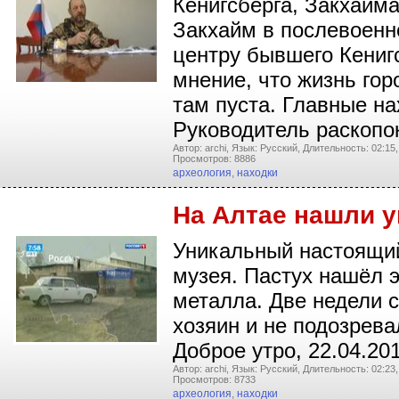
Кенигсберга, Закхайм
Закхайм в послевоенн
центру бывшего Кениг
мнение, что жизнь гор
там пуста. Главные на
Руководитель раскоп
Автор: archi,
Язык: Русский,
Длительность: 02:15,
Просмотров: 8886
археология
,
находки
На Алтае нашли у
Уникальный настоящий
музея. Пастух нашёл э
металла. Две недели с
хозяин и не подозрева
Доброе утро, 22.04.20
Автор: archi,
Язык: Русский,
Длительность: 02:23,
Просмотров: 8733
археология
,
находки