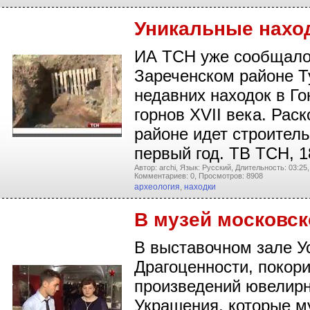
Уникальные наход
ИА ТСН уже сообщало,
Зареченском районе Т
недавних находок в Г
горнов XVII века. Рас
районе идет строител
первый год. ТВ ТСН, 1
Автор: archi,
Язык: Русский,
Длительность: 03:25,
Комментариев: 0,
Просмотров: 8908
археология
,
находки
В музей московс
В выставочном зале У
Драгоценности, покор
произведений ювелирно
Украшения, которые м