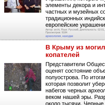
элементы декора и инт
частных и музейных с
традиционных индийск
европейские украшен
Автор: archi,
Язык: Русский,
Длительность: 02:01,
Просмотров: 9184
археология
,
находки
В Крыму из могил
копателей
Представители Общест
оценят состояние объе
полуострова. По итога
которая позволит убер
набегов черных археол
веком нашей эры. Раз
около тысячи. Черные