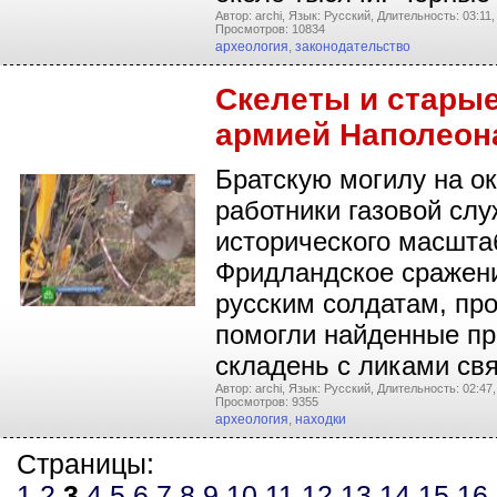
Автор: archi,
Язык: Русский,
Длительность: 03:11,
Просмотров: 10834
археология
,
законодательство
Скелеты и старые
армией Наполеон
Братскую могилу на о
работники газовой сл
исторического масшта
Фридландское сражени
русским солдатам, пр
помогли найденные пр
складень с ликами св
Автор: archi,
Язык: Русский,
Длительность: 02:47,
Просмотров: 9355
археология
,
находки
Страницы:
1
2
3
4
5
6
7
8
9
10
11
12
13
14
15
16