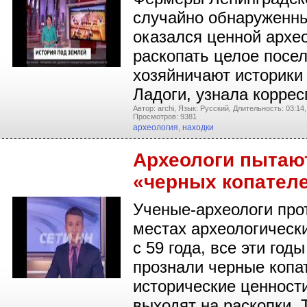
случайно обнаруженны
оказался ценной архео
раскопать целое посел
хозяйничают историки 
Ладоги, узнала корре
Автор: archi,
Язык: Русский,
Длительность: 03:14,
Просмотров: 9381
археология
,
находки
Археологи пытают
«черных копател
Ученые-археологи про
местах археологически
с 59 года, все эти го
прознали черные копа
исторические ценност
выходят на раскопки. 