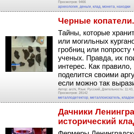
Просмотров: 9466
археология
,
деньги
,
клад
,
монета
,
находки
Черные копатели.
Тайны, которые хранит
или могильных кургано
гробниц или попросту 
ученых. Правда, их п
интерес. Как правило,
поделится своими арг
если можно так выраз
Автор: archi,
Язык: Русский,
Длительность: 11:43,
Просмотров: 28142
металлодетектор
,
металлоискатель
,
кладои
Дачники Ленингра
исторический кла
Фермеры Ленинградско