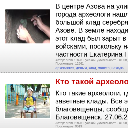
В центре Азова на ул
города археологи нашл
большой клад серебря
Азове. В земле находи
этот клад был зарыт в
войсками, поскольку н
частности Екатерина 
Автор: archi,
Язык: Русский,
Длительность: 01:08,
Просмотров: 12861
археология
,
деньги
,
клад
,
монета
,
находки
Кто такой археол
Кто такие археологи, 
заветные клады. Все 
благовещенцы, сообща
Благовещенск, 27.06.
Автор: archi,
Язык: Русский,
Длительность: 01:08,
Просмотров: 9019