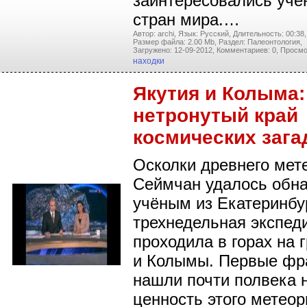
заинтересовались уче
стран мира.…
Автор: archi,
Язык: Русский,
Длительность: 00:38,
Размер файла: 2.00 Mb,
Раздел: Палеонтология,
Загружено: 12-09-2012,
Комментариев: 0,
Просмо
находки
Якутия и Колыма:
нетронутый край
космических зага
Осколки древнего мет
Сеймчан удалось обн
учёным из Екатеринбу
трехнедельная экспед
проходила в горах на 
и Колымы. Первые фр
нашли почти полвека 
ценность этого метеор