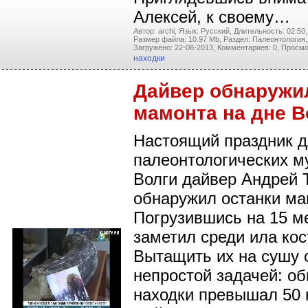
Алексей, к своему…
Автор: archi,
Язык: Русский,
Длительность: 02:50,
Размер файла: 10.97 Mb,
Раздел: Палеонтология,
Загружено: 22-08-2013,
Комментариев: 0,
Просмо
находки
Дайвер обнаружи
мамонта на дне В
Настоящий праздник 
палеонтологических му
Волги дайвер Андрей 
обнаружил останки ма
Погрузившись на 15 м
заметил среди ила кос
Вытащить их на сушу 
непростой задачей: о
находки превышал 50 