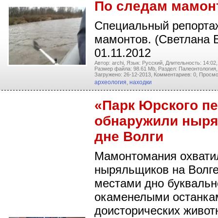
По следам мамон
Специальный репорта
мамонтов. (Светлана 
01.11.2012
Автор: archi,
Язык: Русский,
Длительность: 14:02,
Размер файла: 98.61 Mb,
Раздел: Палеонтология,
Загружено: 26-12-2013,
Комментариев: 0,
Просмо
археология
,
находки
«Парк Юрского п
обнаружили ныря
дне Волги
Мамонтомания охвати
ныряльщиков на Волге
местами дно буквальн
окаменелыми останка
доисторических живот