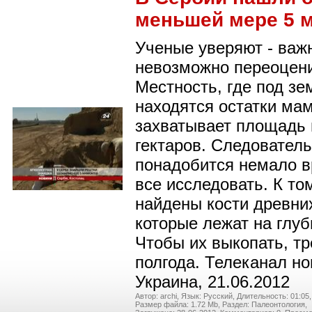
меньшей мере 5 
Ученые уверяют - важ
невозможно переоцени
Местность, где под зе
находятся остатки ма
захватывает площадь 
гектаров. Следовател
понадобится немало в
все исследовать. К то
найдены кости древни
которые лежат на глуб
Чтобы их выкопать, тр
полгода. Телеканал но
Украина, 21.06.2012
Автор: archi,
Язык: Русский,
Длительность: 01:05,
Размер файла: 1.72 Mb,
Раздел: Палеонтология,