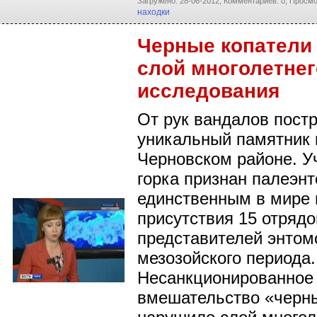
Загружено: 28-06-2012,
Комментариев: 0,
Просмо
находки
Черные копатели
слой многолетнег
исследования
От рук вандалов пост
уникальный памятник 
Черновском районе. У
горка признан палеэн
единственным в мире
присутствия 15 отрядо
представителей энто
мезозойского периода.
Несанкционированное
вмешательство «черны