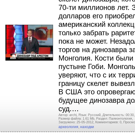
70-ти миллионов лет.
долларов его приобре
американский коллекц
только забрать рарите
пока не может. Незадо
торгов на динозавра з
Монголия. Кости были
пустыне Гоби. Монголь
уверяют, что с их терр
границу скелет вывезл
В США это опровергаю
будущее динозавра д
суд.…
Автор: archi,
Язык: Русский,
Длительность: 00:30,
Размер файла: 1.61 Mb,
Раздел: Палеонтология,
Загружено: 25-05-2012,
Комментариев: 0,
Просмо
археология
,
находки