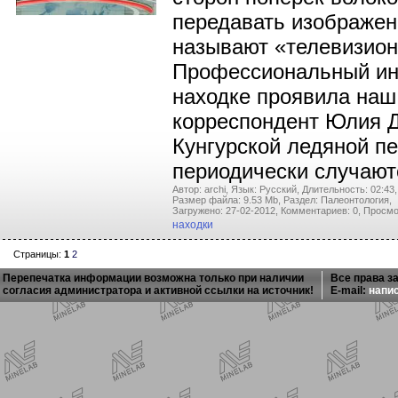
передавать изображени
называют «телевизио
Профессиональный ин
находке проявила наш
корреспондент Юлия Д
Кунгурской ледяной п
периодически случаю
Автор: archi,
Язык: Русский,
Длительность: 02:43,
Размер файла: 9.53 Mb,
Раздел: Палеонтология,
Загружено: 27-02-2012,
Комментариев: 0,
Просмо
находки
Страницы:
1
2
Перепечатка информации возможна только при наличии
Все права з
согласия администратора и активной ссылки на источник!
E-mail:
напи