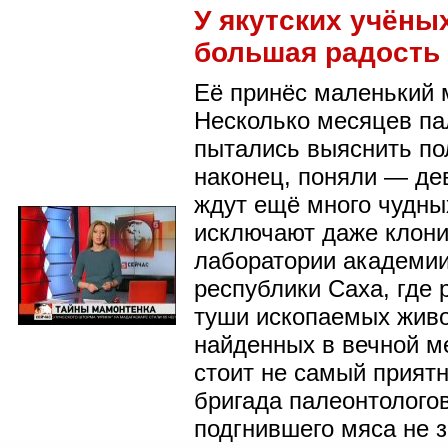
У якутских учёны
большая радость
Её принёс маленький 
Несколько месяцев па
пытались выяснить пол
наконец, поняли — де
ждут ещё много чудны
исключают даже клони
лаборатории академии
республики Саха, где
туши ископаемых живо
найденных в вечной м
стоит не самый прият
бригада палеонтолого
подгнившего мяса не з