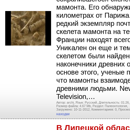
мамонта. Его обнаруж
километрах от Парижа
редкий экземпляр почт
скелета мамонта на т
Франции находят всего
Уникален он еще и тем
скелетом были найде
наконечники древних 
основе этого, ученые 
что мамонты взаимоде
древними людьми. New
Television,…
Автор: archi,
Язык: Русский,
Длительность: 01:26,
Размер файла: 4.67 Mb,
Раздел: Палеонтология,
Загружено: 10-11-2012,
Комментариев: 0,
Просмо
находки
В Липецкой облас