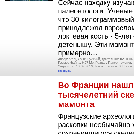
Сейчас находку изуча
палеонтологи. Ученые
что 30-килограммовый
принадлежал взрослом
локтевая кость - 5-ле
детенышу. Эти мамон
примерно…
Автор: archi,
Язык: Русский,
Длительность: 01:06,
Размер файла: 9.27 Mb,
Раздел: Палеонтология,
Загружено: 19-07-2013,
Комментариев: 0,
Просмо
находки
Во Франции нашл
тысячелетний ск
мамонта
Французские археолог
раскопки необычайно
сохранившегося скеле