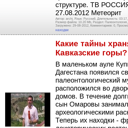
структуре. ТВ РОССИЯ
27.08.2012 Метеорит
Автор: archi,
Язык: Русский,
Длительность: 03:17,
Размер файла: 10.20 Mb,
Раздел: Палеонтология,
Загружено: 29-08-2012,
Комментариев: 0,
Просмо
находки
Какие тайны хран
Кавказские горы?
В маленьком ауле Куп
Дагестана появился с
палеонтологический м
расположился во двор
домов. В течение долг
сын Омаровы занимал
археологическими рас
Теперь их находки - 