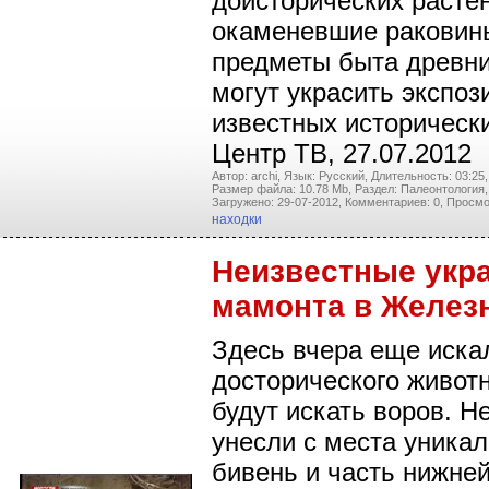
доисторических расте
окаменевшие раковин
предметы быта древни
могут украсить экспо
известных историческ
Центр ТВ, 27.07.2012
Автор: archi,
Язык: Русский,
Длительность: 03:25,
Размер файла: 10.78 Mb,
Раздел: Палеонтология,
Загружено: 29-07-2012,
Комментариев: 0,
Просмо
находки
Неизвестные укра
мамонта в Желез
Здесь вчера еще иска
досторического животн
будут искать воров. Н
унесли с места уника
бивень и часть нижне