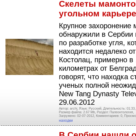
Скелеты мамонто
угольном карьер
Крупное захоронение 
обнаружили в Сербии
по разработке угля, ко
находится недалеко от
Костолац, примерно в
километрах от Белград
говорят, что находка с
ученых полной неожид
New Tang Dynasty Telev
29.06.2012
Автор: archi,
Язык: Русский,
Длительность: 01:33,
Размер файла: 2.67 Mb,
Раздел: Палеонтология,
Загружено: 02-07-2012,
Комментариев: 0,
Просмо
находки
В Сербии нашли о