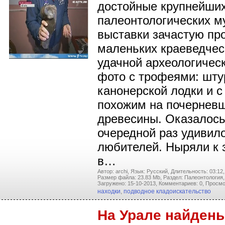
достойные крупнейши
палеонтологических м
выставки зачастую пр
маленьких краеведчес
удачной археологическ
фото с трофеями: шт
канонерской лодки и с
похожим на почерневш
древесины. Оказалось
очередной раз удивил
любителей. Ныряли к
в…
Автор: archi,
Язык: Русский,
Длительность: 03:12,
Размер файла: 23.83 Mb,
Раздел: Палеонтология,
Загружено: 15-10-2013,
Комментариев: 0,
Просмо
находки
,
подводное кладоискательство
На Урале найдены