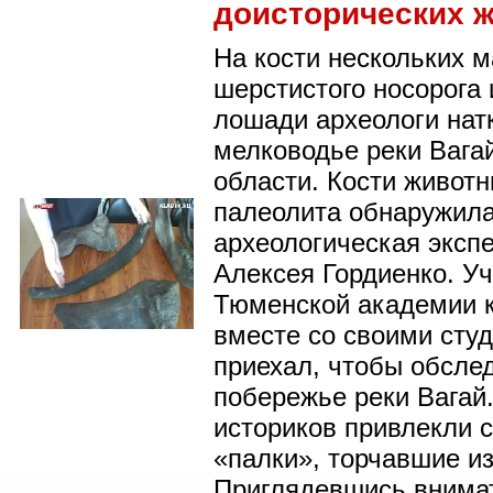
доисторических 
На кости нескольких 
шерстистого носорога 
лошади археологи нат
мелководье реки Вага
области. Кости живот
палеолита обнаружил
археологическая эксп
Алексея Гордиенко. У
Тюменской академии 
вместе со своими сту
приехал, чтобы обсле
побережье реки Вагай
историков привлекли 
«палки», торчавшие из
Приглядевшись внима