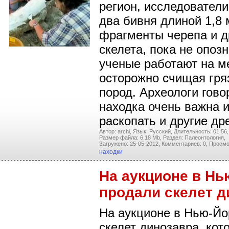
регион, исследователи
два бивня длиной 1,8 
фрагменты черепа и д
скелета, пока не опоз
ученые работают на ме
осторожно счищая гря
пород. Археологи гово
находка очень важна 
раскопать и другие д
Автор: archi,
Язык: Русский,
Длительность: 01:56,
Размер файла: 6.18 Mb,
Раздел: Палеонтология,
Загружено: 25-05-2012,
Комментариев: 0,
Просмо
находки
На аукционе в Нь
продали скелет д
На аукционе в Нью-Йо
скелет динозавра, кот