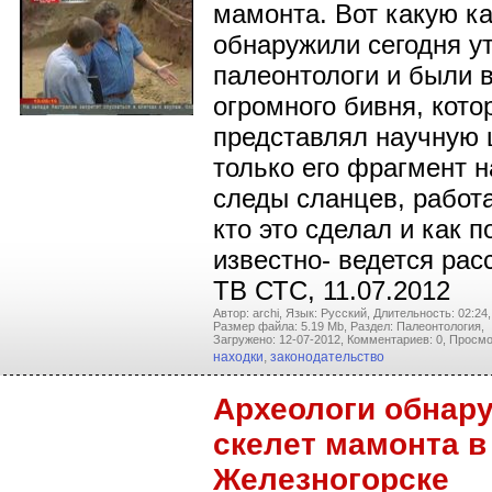
мамонта. Вот какую к
обнаружили сегодня у
палеонтологи и были 
огромного бивня, кото
представлял научную 
только его фрагмент на
следы сланцев, работ
кто это сделал и как п
известно- ведется рас
ТВ СТС, 11.07.2012
Автор: archi,
Язык: Русский,
Длительность: 02:24,
Размер файла: 5.19 Mb,
Раздел: Палеонтология,
Загружено: 12-07-2012,
Комментариев: 0,
Просмо
находки
,
законодательство
Археологи обнар
скелет мамонта в
Железногорске