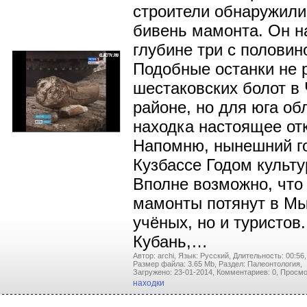
строители обнаружили
бивень мамонта. Он н
глубине три с половин
Подобные останки не 
шестаковских болот в
районе, но для юга об
находка настоящее от
Напомню, нынешний го
Кузбассе Годом культу
Вполне возможно, что
мамонты потянут в Мы
учёных, но и туристов
Кубань,…
Автор: archi,
Язык: Русский,
Длительность: 00:56,
Размер файла: 3.65 Mb,
Раздел: Палеонтология,
Загружено: 23-01-2014,
Комментариев: 0,
Просмо
находки