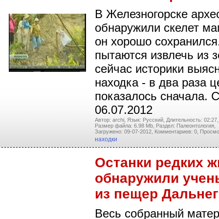
В Железногорске архе
обнаружили скелет ма
он хорошо сохранился.
пытаются извлечь из з
сейчас историки выясн
находка - в два раза 
показалось сначала. 
06.07.2012
Автор: archi,
Язык: Русский,
Длительность: 02:27,
Размер файла: 6.98 Mb,
Раздел: Палеонтология,
Загружено: 09-07-2012,
Комментариев: 0,
Просмо
находки
Останки редких 
обнаружили учен
из пещер Дальнег
Весь собранный матер