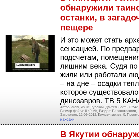
обнаружили таин
останки, в загадо
пещере
И это может стать арх
сенсацией. По предва
подсчетам, помещения
лишним века. Судя по 
жили или работали лю
– на дне – осадки теп
которое существовало
динозавров. ТВ 5 КАНА
Автор: archi,
Язык: Русский,
Длительность: 02:42,
Размер файла: 8.49 Mb,
Раздел: Палеонтология,
Загружено: 12-09-2012,
Комментариев: 0,
Просмо
находки
В Якутии обнару