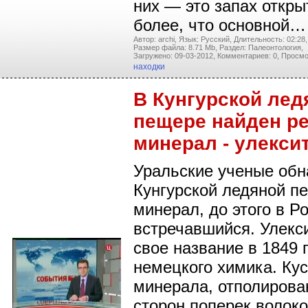
них — это запах откры
более, что основной…
Автор: archi,
Язык: Русский,
Длительность: 02:28,
Размер файла: 8.71 Mb,
Раздел: Палеонтология,
Загружено: 09-03-2012,
Комментариев: 0,
Просмо
находки
В Кунгурской лед
пещере найден р
минерал - улекси
Уральские ученые обн
Кунгурской ледяной п
минерал, до этого в Р
встречавшийся. Улекс
свое название в 1849 г
немецкого химика. Кус
минерала, отполирова
сторон поперек волоко