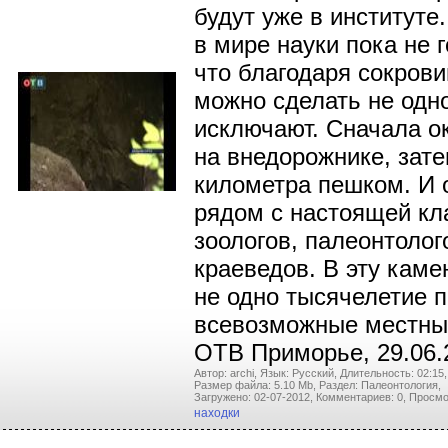
будут уже в институте
в мире науки пока не г
что благодаря сокро
можно сделать не одно
исключают. Сначала о
на внедорожнике, зат
километра пешком. И
рядом с настоящей кл
зоологов, палеонтолог
краеведов. В эту кам
не одно тысячелетие 
всевозможные местны
ОТВ Приморье, 29.06.
Автор: archi,
Язык: Русский,
Длительность: 02:15,
Размер файла: 5.10 Mb,
Раздел: Палеонтология,
Загружено: 02-07-2012,
Комментариев: 0,
Просмо
находки