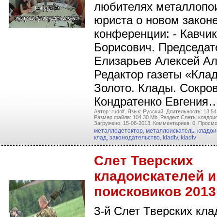
любителях металлопо
юриста о новом законе
конференции: - Кавчи
Борисович. Председат
Елизарьев Алексей Ал
Редактор газеты «Кла
Золото. Клады. Сокров
Кондратенко Евгения
Автор: rudolf,
Язык: Русский,
Длительность: 13:54
Размер файла: 104.30 Mb,
Раздел: Слеты кладои
Загружено: 15-08-2013,
Комментариев: 0,
Просмо
металлодетектор
,
металлоискатель
,
кладои
клад
,
законодательство
,
kladtv
,
kladtv
Слет Тверских
кладоискателей и
поисковиков 2013
3-й Слет Тверских кла