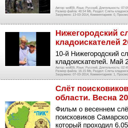
Автор: wolf09,
Язык: Русский,
Длительность: 07:0
Размер файла: 48.54 Mb,
Раздел: Слеты кладоиск
Загружено: 13-03-2014,
Комментариев: 0,
Просмо
Нижегородский с
кладоискателей 2
10-й Нижегородский с
кладоискателей. Май 2
Автор: wolf09,
Язык: Русский,
Длительность: 02:4
Размер файла: 16.15 Mb,
Раздел: Слеты кладоиск
Загружено: 07-03-2014,
Комментариев: 1,
Просмо
Слёт поисковико
области. Весна 20
Фильм о весеннем слё
поисковиков Самарско
который проходил 6.05