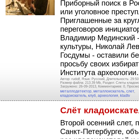
Приборный поиск в Ро
или уголовное престу
Приглашенные за круг
переговоров инициато
Владимир Мединский 
культуры, Николай Лев
Госдумы - оставили б
просьбу своих избират
Института археологи
Автор: rudolf,
Язык: Русский,
Длительность: 29:50
Размер файла: 213.39 Mb,
Раздел: Слеты кладои
Загружено: 26-09-2013,
Комментариев: 0,
Просмо
металлодетектор
,
металлоискатель
,
слет
,
кладоискатель
,
клуб
,
археология
,
kladtv
Слёт кладоискате
Второй осенний слет,
Санкт-Петербурге, объ