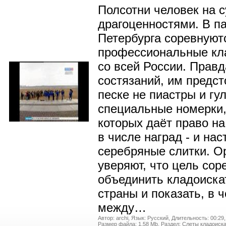
Полсотни человек на с
драгоценностями. В па
Петербурга соревнуют
профессиональные кл
со всей России. Правд
состязаний, им предст
песке не пиастры и гу
специальные номерки,
которых даёт право на 
в числе наград - и на
серебряные слитки. О
уверяют, что цель сор
объединить кладоиска
страны и показать, в 
между…
Автор: archi,
Язык: Русский,
Длительность: 00:29,
Размер файла: 1.58 Mb,
Раздел: Слеты кладоиска