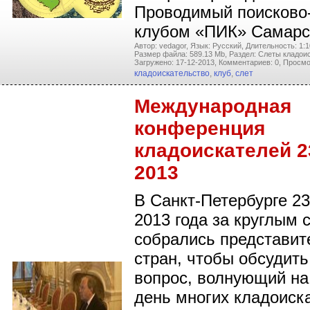
Проводимый поисково
клубом «ПИК» Самарс
Автор: vedagor,
Язык: Русский,
Длительность: 1:1
Размер файла: 589.13 Mb,
Раздел: Слеты кладои
Загружено: 17-12-2013,
Комментариев: 0,
Просмо
кладоискательство
,
клуб
,
слет
Международная
конференция
кладоискателей 2
2013
В Санкт-Петербурге 2
2013 года за круглым 
собрались представит
стран, чтобы обсудить
вопрос, волнующий на
день многих кладоиска