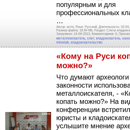
популярным и для
профессиональных кл
…
Автор: archi,
Язык: Русский,
Длительность: 02:04,
Размер файла: 18.84 Mb,
Раздел: Слеты кладоиск
Загружено: 14-09-2013,
Комментариев: 0,
Просмо
металлоискатель
,
слет
,
кладоискатель
,
нахо
minelab
,
кладоискательство
«Кому на Руси ко
можно?»
Что думают археологи
законности использов
металлоискателя, - «К
копать можно?» На ви
конференции встретил
юристы и кладоискате
услышите мнение архе