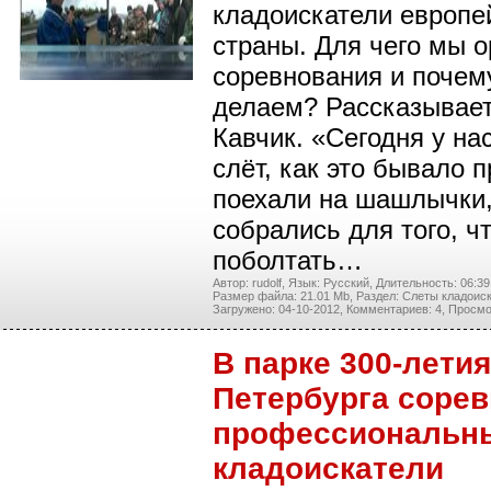
кладоискатели европе
страны. Для чего мы 
соревнования и почем
делаем? Рассказывае
Кавчик. «Сегодня у на
слёт, как это бывало 
поехали на шашлычки,
собрались для того, ч
поболтать…
Автор: rudolf,
Язык: Русский,
Длительность: 06:39
Размер файла: 21.01 Mb,
Раздел: Слеты кладоиск
Загружено: 04-10-2012,
Комментариев: 4,
Просмо
В парке 300-летия
Петербурга соре
профессиональн
кладоискатели