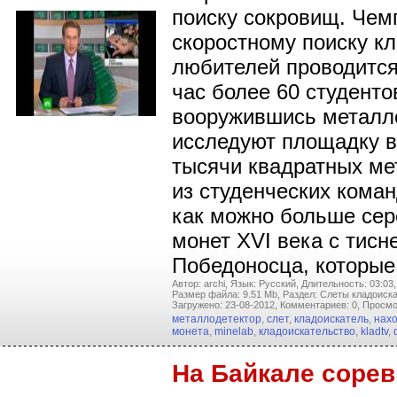
поиску сокровищ. Чем
скоростному поиску к
любителей проводится
час более 60 студенто
вооружившись металл
исследуют площадку в
тысячи квадратных ме
из студенческих коман
как можно больше се
монет XVI века с тисн
Победоносца, которы
Автор: archi,
Язык: Русский,
Длительность: 03:03,
Размер файла: 9.51 Mb,
Раздел: Слеты кладоиска
Загружено: 23-08-2012,
Комментариев: 0,
Просмо
металлодетектор
,
слет
,
кладоискатель
,
нах
монета
,
minelab
,
кладоискательство
,
kladtv
,
На Байкале соре