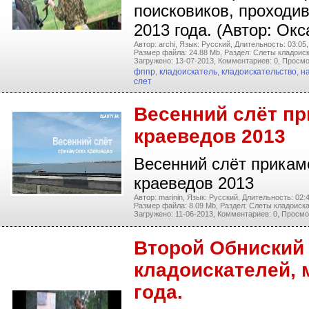
поисковиков, проходи
2013 года. (Автор: Ок
Автор: archi,
Язык: Русский,
Длительность: 03:05,
Размер файла: 24.88 Mb,
Раздел: Слеты кладоиск
Загружено: 13-07-2013,
Комментариев: 0,
Просмо
фппр
,
кладоискатель
,
кладоискательство
,
н
слет
Весенний слёт пр
краеведов 2013
Весенний слёт прикам
краеведов 2013
Автор: marinin,
Язык: Русский,
Длительность: 02:4
Размер файла: 8.09 Mb,
Раздел: Слеты кладоиска
Загружено: 11-06-2013,
Комментариев: 0,
Просмот
Второй Обниский
кладоискателей, 
года.