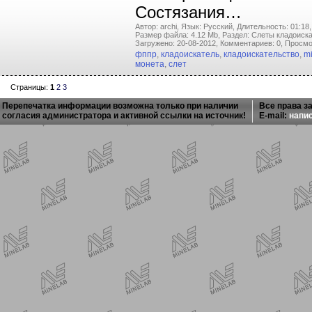
Состязания…
Автор: archi,
Язык: Русский,
Длительность: 01:18,
Размер файла: 4.12 Mb,
Раздел: Слеты кладоиска
Загружено: 20-08-2012,
Комментариев: 0,
Просмо
фппр
,
кладоискатель
,
кладоискательство
,
m
монета
,
слет
Страницы:
1
2
3
Перепечатка информации возможна только при наличии
Все права з
согласия администратора и активной ссылки на источник!
E-mail:
напи