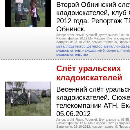
Второй Обнинский сле
кладоискателей, клуб
2012 года. Репортаж 
Обнинск.
Автор: archi,
Язык: Русский,
Длительность: 06:29,
Размер файла: 20.19 Mb,
Раздел: Слеты кладоиск
Загружено: 23-10-2012,
Комментариев: 0,
Просмо
металлодетектор
,
детектор
,
металлоискате
кладоискатель
,
находки
,
клуб
,
монета
,
minel
кладоискательство
Слёт уральских
кладоискателей
Весенний слёт уральс
кладоискателей. Сюже
телекомпании АТН. Ек
05.06.2012
Автор: archi,
Язык: Русский,
Длительность: 03:55,
Размер файла: 12.43 Mb,
Раздел: Слеты кладоиск
Загружено: 22-10-2012,
Комментариев: 0,
Просмо