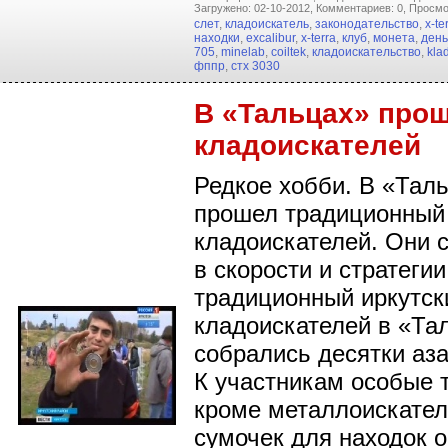
Загружено: 02-10-2012,
Комментариев: 0,
Просмо
слет
,
кладоискатель
,
законодательство
,
x-te
находки
,
excalibur
,
x-terra
,
клуб
,
монета
,
день
705
,
minelab
,
coiltek
,
кладоискательство
,
klad
фппр
,
стх 3030
В «Тальцах» прош
кладоискателей
Редкое хобби. В «Тал
прошел традиционный
кладоискателей. Они 
в скорости и стратегии
традиционный иркутск
кладоискателей в «Та
собрались десятки аз
К участникам особые 
кроме металлоискател
сумочек для находок 