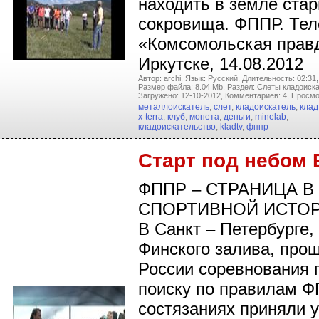
находить в земле ста
сокровища. ФППР. Тел
«Комсомольская прав
Иркутске, 14.08.2012
Автор: archi,
Язык: Русский,
Длительность: 02:31,
Размер файла: 8.04 Mb,
Раздел: Слеты кладоиска
Загружено: 12-10-2012,
Комментариев: 4,
Просмо
металлоискатель
,
слет
,
кладоискатель
,
клад
x-terra
,
клуб
,
монета
,
деньги
,
minelab
,
кладоискательство
,
kladtv
,
фппр
Старт под небом 
ФППР – СТРАНИЦА В
СПОРТИВНОЙ ИСТО
В Санкт – Петербурге,
Финского залива, про
России соревнования 
поиску по правилам Ф
состязаниях приняли 