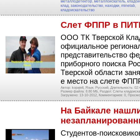
металлодетектор
,
металлоискатель
,
кладои
клад
,
законодательство
,
находки
,
minelab
,
кладоискательство
Слет ФППР в ПИ
ООО ТК Тверской Кла
официальное региона
представительство ф
приборного поиска Ро
Тверской области заня
е место на слете ФПП
Автор: kopatell,
Язык: Русский,
Длительность: 02:
Размер файла: 8.80 Mb,
Раздел: Слеты кладоиска
Загружено: 13-10-2012,
Комментариев: 0,
Просмо
На Байкале нашл
незапланированн
Студентов-поисковико