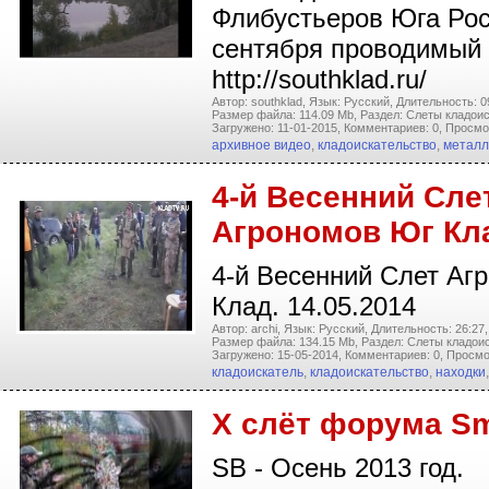
Флибустьеров Юга Рос
сентября проводимый
http://southklad.ru/
Автор: southklad,
Язык: Русский,
Длительность: 0
Размер файла: 114.09 Mb,
Раздел: Слеты кладоис
Загружено: 11-01-2015,
Комментариев: 0,
Просмо
архивное видео
,
кладоискательство
,
металл
4-й Весенний Сле
Агрономов Юг Кл
4-й Весенний Слет Аг
Клад. 14.05.2014
Автор: archi,
Язык: Русский,
Длительность: 26:27,
Размер файла: 134.15 Mb,
Раздел: Слеты кладои
Загружено: 15-05-2014,
Комментариев: 0,
Просмо
кладоискатель
,
кладоискательство
,
находки
Х слёт форума Sm
SB - Осень 2013 год.