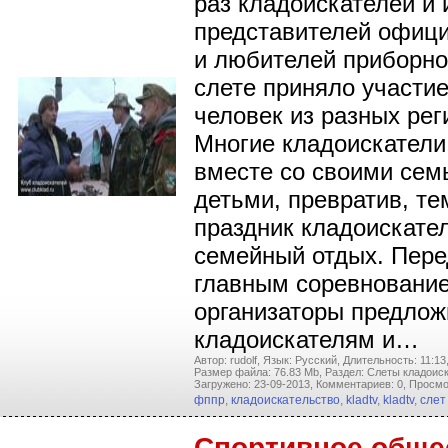
раз кладоискателей и 
представителей офици
и любителей приборно
слете приняло участие
человек из разных рег
Многие кладоискатели
вместе со своими сем
детьми, превратив, т
праздник кладоискател
семейный отдых. Пер
главным соревновани
организаторы предлож
кладоискателям и…
Автор: rudolf,
Язык: Русский,
Длительность: 11:13
Размер файла: 76.83 Mb,
Раздел: Слеты кладоиск
Загружено: 23-09-2013,
Комментариев: 0,
Просмо
фппр
,
кладоискательство
,
kladtv
,
kladtv
,
слет
Спортивное обще