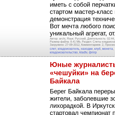
иметь с собой перчатк
стартом мастер-класс 
демонстрация техниче
Вот мечта любого поис
уникальный агрегат, 
Автор: archi,
Язык: Русский,
Длительность: 02:44,
Размер файла: 8.41 Mb,
Раздел: Слеты кладоиска
Загружено: 27-09-2012,
Комментариев: 2,
Просмо
слет
,
кладоискатель
,
находки
,
клуб
,
монета
,
кладоискательство
,
kladtv
,
фппр
Юные журналист
«чешуйки» на бер
Байкала
Берег Байкала перер
жители, заболевшие з
лихорадкой. В Иркутс
стартовал чемпионат 